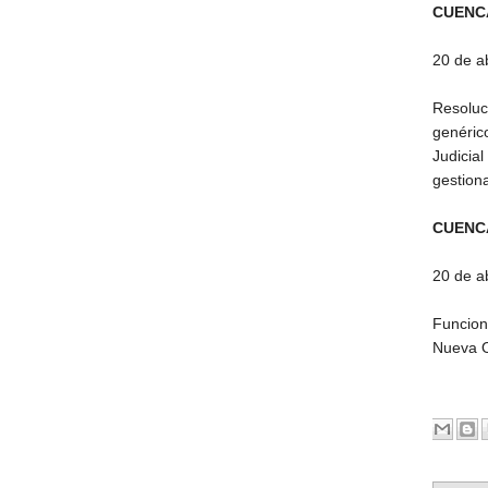
CUENCA
20 de a
Resoluc
genéric
Judicia
gestiona
CUENC
20 de a
Funcion
Nueva O