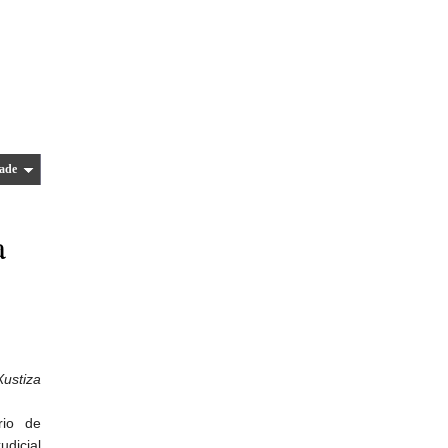
ade
a
Xustiza
rio de
udicial