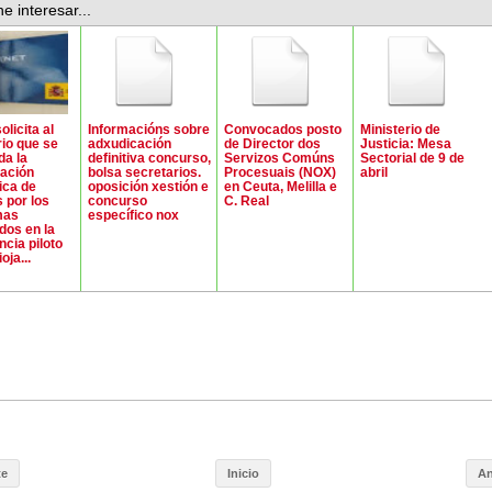
e interesar...
licita al
Informacións sobre
Convocados posto
Ministerio de
rio que se
adxudicación
de Director dos
Justicia: Mesa
a la
definitiva concurso,
Servizos Comúns
Sectorial de 9 de
ación
bolsa secretarios.
Procesuais (NOX)
abril
ica de
oposición xestión e
en Ceuta, Melilla e
s por los
concurso
C. Real
mas
específico nox
dos en la
ncia piloto
oja...
te
Inicio
An