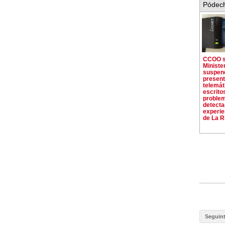
Pódech
CCOO so
Ministe
suspend
present
telemát
escrito
proble
detecta
experie
de La Ri
Seguin