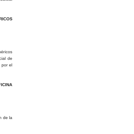
RICOS
néricos
cial de
 por el
ICINA
n de la