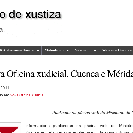
Retribucións - Horario
Mutualidade
Acerca de...
Selecciona Comunid
a Oficina xudicial. Cuenca e Mérid
 2011
do en:
Nova Oficina Xudicial
Publicado na páxina web do Ministerio de 
Informacións publicadas na páxina web do Ministe
Xustiza en relación coa implantación da nova Oficina x