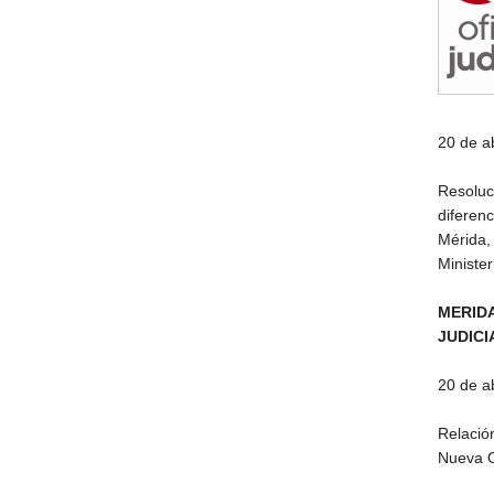
20 de a
Resoluc
diferen
Mérida, 
Minister
MERID
JUDICI
20 de a
Relació
Nueva O