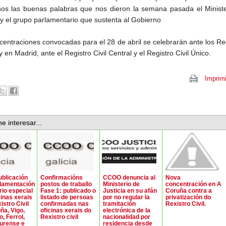
os las buenas palabras que nos dieron la semana pasada el Ministe
a y el grupo parlamentario que sustenta al Gobierno
centraciones convocadas para el 28 de abril se celebrarán ante los Re
 y en Madrid, ante el Registro Civil Central y el Registro Civil Único.
Imprimi
e interesar...
blicación
Confirmacións
CCOO denuncia al
Nova
lamentación
postos de traballo
Ministerio de
concentración en A
rio especial
Fase 1: publicado o
Justicia en su afán
Coruña contra a
cinas xerais
listado de persoas
por no regular la
privatización do
istro Civil
confirmadas nas
tramitación
Rexistro Civil.
ña, Vigo,
oficinas xerais do
electrónica de la
, Ferrol,
Rexistro civil
nacionalidad por
urense e
residencia desde