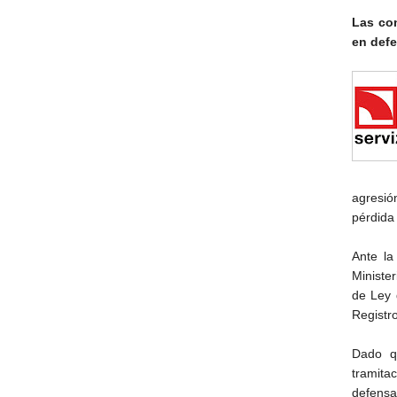
Las co
en defe
agresión
pérdida 
Ante la
Ministe
de Ley 
Registr
Dado q
tramitac
defensa