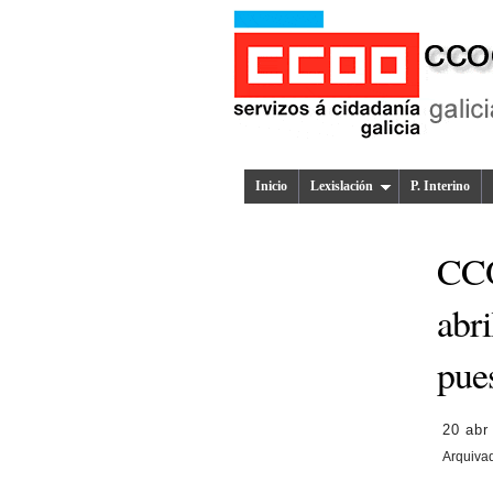
Inicio
Lexislación
P. Interino
CCO
abri
pues
20 abr
Arquiva