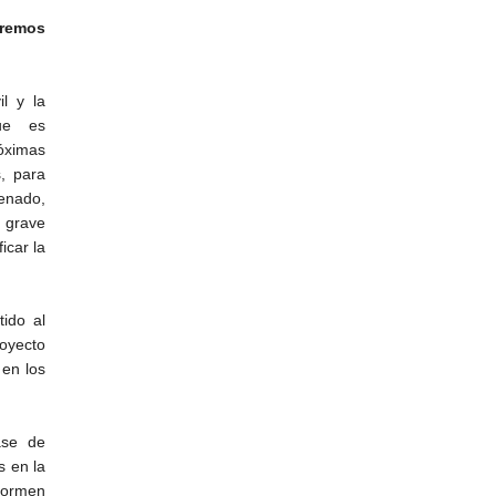
eremos
l y la
ue es
óximas
, para
enado,
a grave
icar la
ido al
royecto
 en los
ase de
s en la
formen