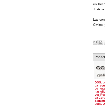
en hech
Justici
Las con
Civiles,
Pódech
DOG: pu
da regu
do hora
nas ofi
dos Rex
da Coru
Santiago
Lugo, O