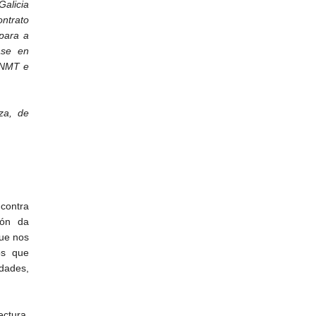
Galicia
ontrato
para a
ase en
FNMT e
za, de
contra
ión da
que nos
os que
idades,
ctura,