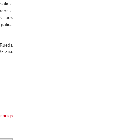
vala a
ador, a
ns aos
ráfica
 Rueda
nón que
.
r artigo