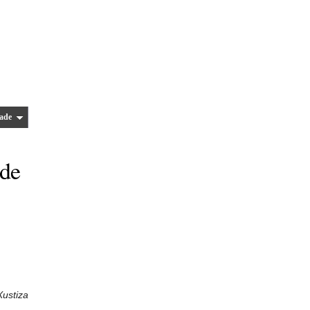
ade
 de
Xustiza