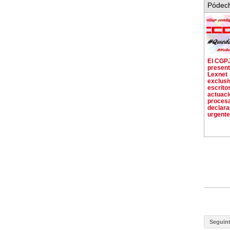
Pódech
El CGPJ
present
Lexnet
exclus
escrito
actuac
proces
declar
urgent
Seguin