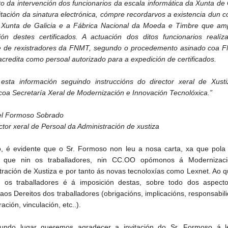
o da intervención dos funcionarios da escala informática da Xunta de 
itación da sinatura electrónica, cómpre recordarvos a existencia dun c
 Xunta de Galicia e a Fábrica Nacional da Moeda e Timbre que am
ión destes certificados. A actuación dos ditos funcionarios realíz
e de rexistradores da FNMT, segundo o procedemento asinado coa 
acredita como persoal autorizado para a expedición de certificados.
esta información seguindo instruccións do director xeral de Xusti
coa Secretaría Xeral de Modernización e Innovación Tecnolóxica.”
el Formoso Sobrado
ctor xeral de Persoal da Administración de xustiza
o, é evidente que o Sr. Formoso non leu a nosa carta, xa que pola 
a que nin os traballadores, nin CC.OO opómonos á Modernizac
tración de Xustiza e por tanto ás novas tecnoloxías como Lexnet. Ao 
 os traballadores é á imposición destas, sobre todo dos aspect
aos Dereitos dos traballadores (obrigacións, implicacións, responsabil
ción, vinculación, etc..).
undo lugar queremos agradecer a invitación do Sr. Formoso á le