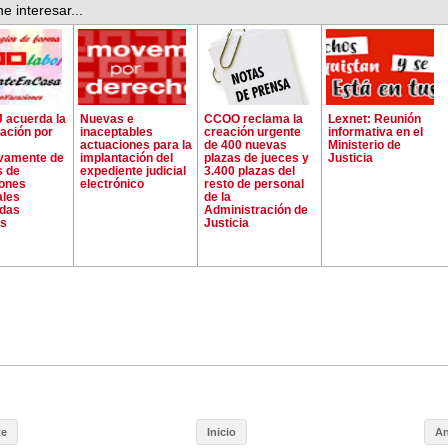
e interesar...
 acuerda la
Nuevas e
CCOO reclama la
Lexnet: Reunión
ación por
inaceptables
creación urgente
informativa en el
actuaciones para la
de 400 nuevas
Ministerio de
ivamente de
implantación del
plazas de jueces y
Justicia
s de
expediente judicial
3.400 plazas del
iones
electrónico
resto de personal
ales
de la
adas
Administración de
es
Justicia
te
Inicio
An