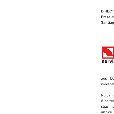
DIRECT
Praza d
Santia
aos De
implant
No cant
é corre
súas ins
artífic