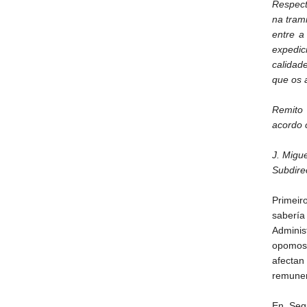
Respect
na tram
entre a
expedic
calidad
que os 
Remito 
acordo 
J. Migu
Subdire
Primeir
saberí
Adminis
opomos
afectan 
remunera
En Seg