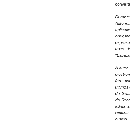
convért
Durante
Autónom
aplica
obriga
expresa
texto d
"Espazo
A outra
electró
formula
últimos 
de Guar
da Secr
adminis
resolve
cuarto.