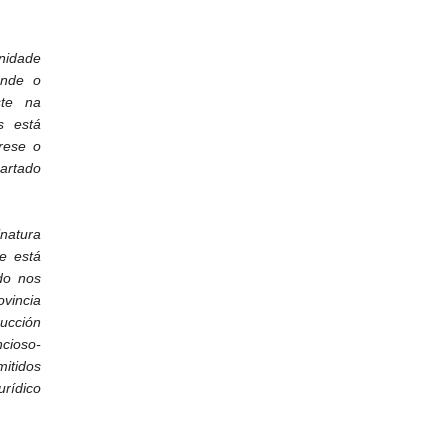
nidade
onde o
ste na
s está
rese o
artado
inatura
e está
do nos
ovincia
rucción
ncioso-
mitidos
rídico