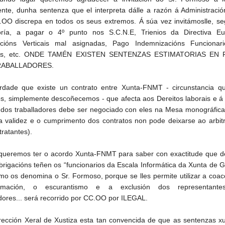
nte, dunha sentenza que el interpreta dálle a razón á Administraci
OO discrepa en todos os seus extremos. Á súa vez invitámoslle, se
oría, a pagar o 4º punto nos S.C.N.E, Trienios da Directiva Eu
tucións Verticais mal asignadas, Pago Indemnizacións Funcionar
cas, etc. ONDE TAMÉN EXISTEN SENTENZAS ESTIMATORIAS EN
RABALLADORES.
rdade que existe un contrato entre Xunta-FNMT - circunstancia q
, simplemente descoñecemos - que afecta aos Dereitos laborais e á 
 dos traballadores debe ser negociado con eles na Mesa monográfica
a validez e o cumprimento dos contratos non pode deixarse ao arbit
tratantes).
ueremos ter o acordo Xunta-FNMT para saber con exactitude que de
brigacións teñen os “funcionarios da Escala Informática da Xunta de Ga
omo os denomina o Sr. Formoso, porque se lles permite utilizar a coac
ormación, o escurantismo e a exclusión dos representant
adores... será recorrido por CC.OO por ILEGAL.
rección Xeral de Xustiza esta tan convencida de que as sentenzas xu