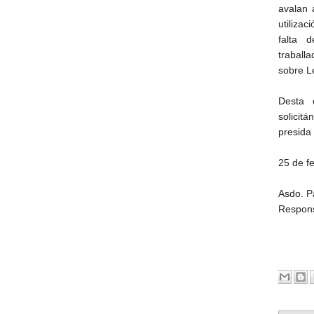
avalan 
utilizac
falta 
traball
sobre L
Desta 
solicit
presida
25 de f
Asdo. P
Respons