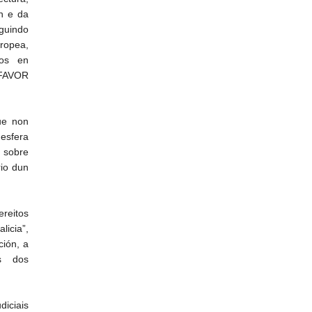
ón e da
guindo
ropea,
ios en
 FAVOR
ue non
esfera
 sobre
rio dun
reitos
licia”,
ción, a
es dos
diciais