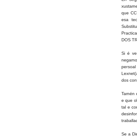
xustame
que CC.
esa te
Substi
Practi
DOS T
Si é ve
negamos
persoal
Lexnet(
dos con
Tamén q
e que o
tal e c
desinf
traball
Se a Di