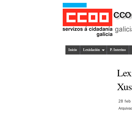
Inicio
Lexislación
P. Interino
Lex
Xus
28 feb
Arquiva