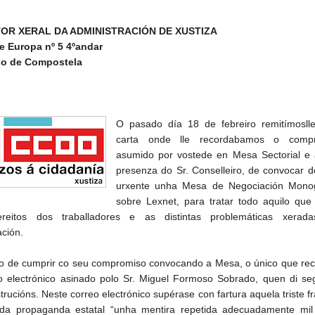
OR XERAL DA ADMINISTRACIÓN DE XUSTIZA
e Europa nº 5 4ºandar
go de Compostela
O pasado día 18 de febreiro remitímosll
carta onde lle recordabamos o comp
asumido por vostede en Mesa Sectorial e 
presenza do Sr. Conselleiro, de convocar d
urxente unha Mesa de Negociación Monog
sobre Lexnet, para tratar todo aquilo que
reitos dos traballadores e as distintas problemáticas xerad
ación.
o de cumprir co seu compromiso convocando a Mesa, o único que rec
o electrónico asinado polo Sr. Miguel Formoso Sobrado, quen di seg
trucións. Neste correo electrónico supérase con fartura aquela triste f
e da propaganda estatal “unha mentira repetida adecuadamente mil