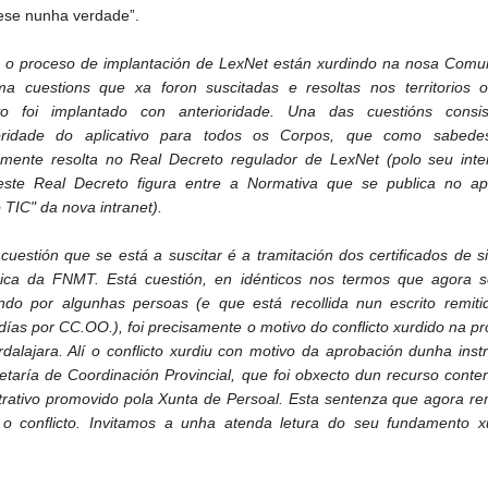
ese nunha verdade”.
 o proceso de implantación de LexNet están xurdindo na nosa Comu
a cuestions que xa foron suscitadas e resoltas nos territorios 
tivo foi implantado con anterioridade. Una das cuestións consi
toridade do aplicativo para todos os Corpos, que como sabede
mente resolta no Real Decreto regulador de LexNet (polo seu inte
este Real Decreto figura entre a Normativa que se publica no ap
 TIC" da nova intranet).
 cuestión que se está a suscitar é a tramitación dos certificados de s
nica da FNMT. Está cuestión, en idénticos nos termos que agora s
ndo por algunhas persoas (e que está recollida nun escrito remiti
días por CC.OO.), foi precisamente o motivo do conflicto xurdido na pr
dalajara. Alí o conflicto xurdiu con motivo da aprobación dunha inst
etaría de Coordinación Provincial, que foi obxecto dun recurso conte
trativo promovido pola Xunta de Persoal. Esta sentenza que agora re
 o conflicto. Invitamos a unha atenda letura do seu fundamento xu