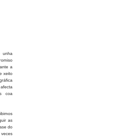
e unha
romiso
ante a
e xeito
ráfica
 afecta
as coa
ibimos
uir as
rase do
 veces