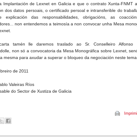
a Implantación de Lexnet en Galicia e que o contrato Xunta-FNMT a
ión dos datos persoais, o certificado persoal e intransferible do traball
de explicación das responsabilidades, obrigacións, as coacció
adores... non entendemos a teimosía a non convocar unha Mesa monog
exnet.
carta tamén lle daremos traslado ao Sr. Conselleiro Alfonso
ándolle, non só a convocatoria da Mesa Monográfica sobre Lexnet, se
 a mesma para axudar a superar o bloqueo da negociación neste tema
ebreiro de 2011
ablo Valeiras Ríos
able do Sector de Xustiza de Galicia
Imprimi