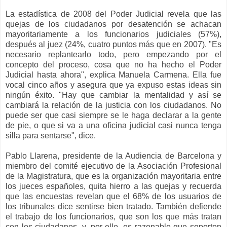
La estadística de 2008 del Poder Judicial revela que las
quejas de los ciudadanos por desatención se achacan
mayoritariamente a los funcionarios judiciales (57%),
después al juez (24%, cuatro puntos más que en 2007). "Es
necesario replantearlo todo, pero empezando por el
concepto del proceso, cosa que no ha hecho el Poder
Judicial hasta ahora", explica Manuela Carmena. Ella fue
vocal cinco años y asegura que ya expuso estas ideas sin
ningún éxito. "Hay que cambiar la mentalidad y así se
cambiará la relación de la justicia con los ciudadanos. No
puede ser que casi siempre se le haga declarar a la gente
de pie, o que si va a una oficina judicial casi nunca tenga
silla para sentarse", dice.
Pablo Llarena, presidente de la Audiencia de Barcelona y
miembro del comité ejecutivo de la Asociación Profesional
de la Magistratura, que es la organización mayoritaria entre
los jueces españoles, quita hierro a las quejas y recuerda
que las encuestas revelan que el 68% de los usuarios de
los tribunales dice sentirse bien tratado. También defiende
el trabajo de los funcionarios, que son los que más tratan
con los ciudadanos, y, por ello, es razonable que soporten