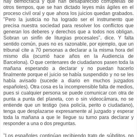
hay democracia y que han desaparecido corruptelas de
otros tiempos, que se han dictado leyes más ágiles en el
proceso civil oral y que ahora los juicios quedan grabados.
"Pero la justicia no ha logrado ser el instrumento que
precisa nuestra sociedad para resolver los conflictos que
generan los deberes y derechos que a todos nos obligan.
Sobran un sinfín de liturgias procesales", dice. Y falta
sentido común, pues no es razonable, por ejemplo, que un
tribunal cite a 70 personas a declarar a la misma hora del
mismo día (ocurrió hace años en la Audiencia de
Barcelona). O que centenares de ciudadanos pasen toda la
mañana esperando a declarar y no puedan hacerlo
finalmente porque el juicio se había suspendido y no se les
había avisado (sucede a diario en muchos juzgados
españoles). Otra cosa es la incomprensible falta de medios,
pues si cualquier persona se puede comunicar con otra de
punta a punta del planeta, con o sin videocámara, no se
entiende que un testigo (sea policía, perito o ciudadano),
tenga que desplazarse expresamente al juzgado y esperar
toda la mañana a que le llegue su turno para declarar y
responder a una o dos preguntas.
"Los españoles continúan recibiendo trato de súbditos, no