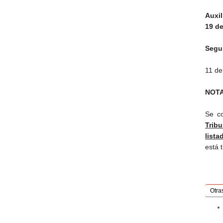
Auxil
19 d
Segu
11 de
NOTA
Se c
Trib
lista
está 
Otra