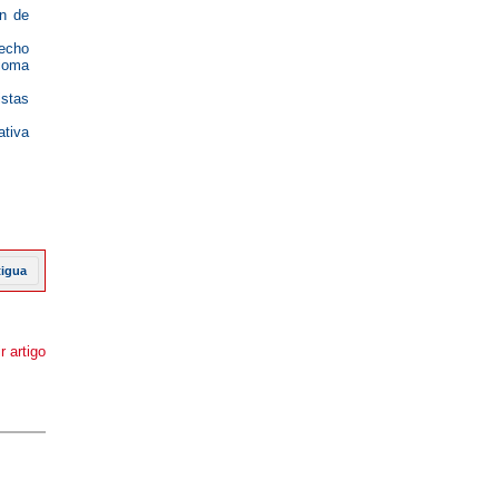
ón de
recho
dioma
stas
ativa
tigua
r artigo