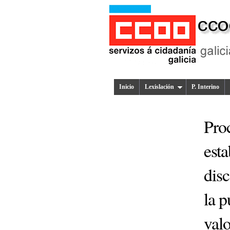
Inicio
Lexislación
P. Interino
Proc
esta
disc
la p
valo