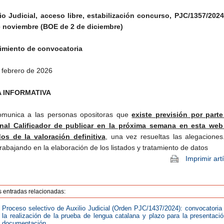
io Judicial, acceso libre, estabilización concurso, PJC/1357/2024
e noviembre (BOE de 2 de diciembre)
imiento de convocatoria
 febrero de 2026
 INFORMATIVA
omunica a las personas opositoras que
existe previsión por parte
unal Calificador de publicar en la próxima semana en esta web
dos de la valoración definitiva
, una vez resueltas las alegaciones
trabajando en la elaboración de los listados y tratamiento de datos
Imprimir art
s entradas relacionadas:
Proceso selectivo de Auxilio Judicial (Orden PJC/1437/2024): convocatoria
la realización de la prueba de lengua catalana y plazo para la presentaci
documentación