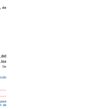
, de
 del
 los
. Se
ículo
 para
ón de