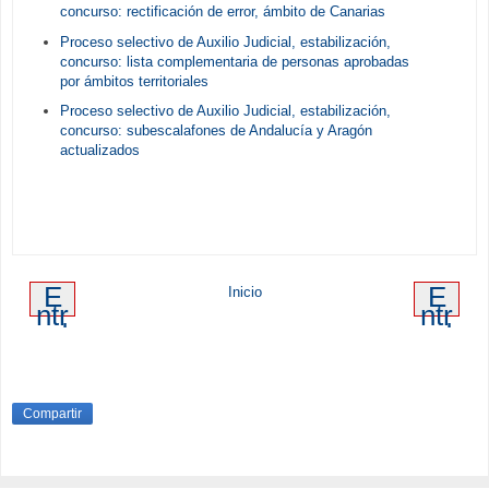
concurso: rectificación de error, ámbito de Canarias
Proceso selectivo de Auxilio Judicial, estabilización,
concurso: lista complementaria de personas aprobadas
por ámbitos territoriales
Proceso selectivo de Auxilio Judicial, estabilización,
concurso: subescalafones de Andalucía y Aragón
actualizados
E
E
Inicio
ntr
ntr
ad
ad
a
a
m
an
ás
tig
re
ua
Compartir
ci
en
te