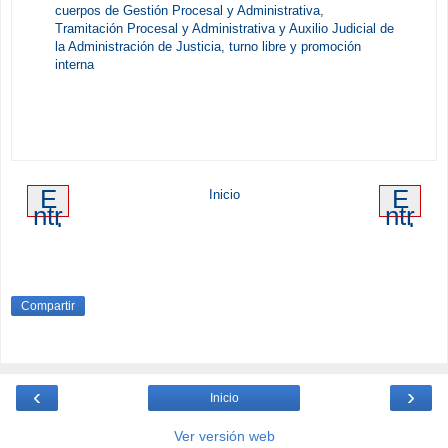
cuerpos de Gestión Procesal y Administrativa,
Tramitación Procesal y Administrativa y Auxilio Judicial de
la Administración de Justicia, turno libre y promoción
interna
E
E
Inicio
ntr
ntr
ad
ad
a
a
m
an
ás
tig
re
ua
Compartir
ci
en
te
‹
›
Inicio
Ver versión web