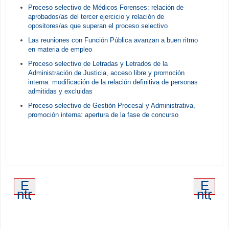
Proceso selectivo de Médicos Forenses: relación de
aprobados/as del tercer ejercicio y relación de
opositores/as que superan el proceso selectivo
Las reuniones con Función Pública avanzan a buen ritmo
en materia de empleo
Proceso selectivo de Letradas y Letrados de la
Administración de Justicia, acceso libre y promoción
interna: modificación de la relación definitiva de personas
admitidas y excluidas
Proceso selectivo de Gestión Procesal y Administrativa,
promoción interna: apertura de la fase de concurso
E
E
ntr
ntr
ad
ad
a
a
m
an
ás
tig