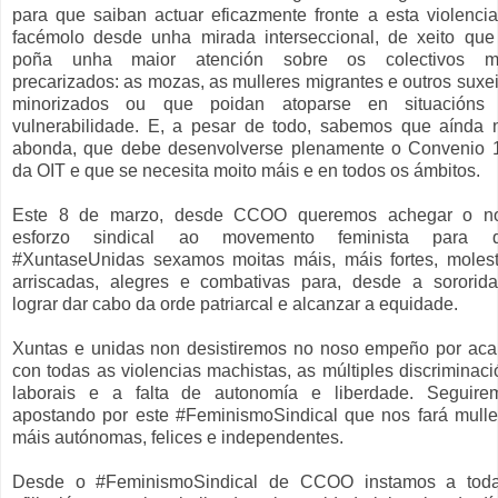
para que saiban actuar eficazmente fronte a esta violencia
facémolo desde unha mirada interseccional, de xeito que
poña unha maior atención sobre os colectivos m
precarizados: as mozas, as mulleres migrantes e outros suxei
minorizados ou que poidan atoparse en situacións
vulnerabilidade. E, a pesar de todo, sabemos que aínda 
abonda, que debe desenvolverse plenamente o Convenio 
da OIT e que se necesita moito máis e en todos os ámbitos.
Este 8 de marzo, desde CCOO queremos achegar o n
esforzo sindical ao movemento feminista para 
#XuntaseUnidas sexamos moitas máis, máis fortes, molest
arriscadas, alegres e combativas para, desde a sororida
lograr dar cabo da orde patriarcal e alcanzar a equidade.
Xuntas e unidas non desistiremos no noso empeño por aca
con todas as violencias machistas, as múltiples discriminaci
laborais e a falta de autonomía e liberdade. Seguire
apostando por este #FeminismoSindical que nos fará mulle
máis autónomas, felices e independentes.
Desde o #FeminismoSindical de CCOO instamos a tod