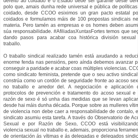
dereito ao coidado e o Estado debe ser garante deste dere
polo que, amais dunha rede universal e pública de políticas
coidado, desde CCOO esiximos un gran pacto estatal po
coidados e formulamos máis de 100 propostas sindicais ne
materia. Pero tamén as empresas e os homes deben asumi
súa responsabilidade. #AfiliadasXuntasFortes temos que seg
dando pasos para acabar coa histórica división sexual
traballo.
O traballo sindical realizado tamén está axudando a reduci
enorme fenda nas pensións, pero aínda debemos avanzar p
conseguir a paridade e acabar coas múltiples violencias. CC
como sindicato feminista, pretende que o seu activo sindical
constrúa como un cordón de seguridade fronte ao acoso sex
no traballo e arredor del. A negociación e aplicación 
protocolos de prevención e tratamento do acoso sexual e 
razón de sexo é só unha das medidas que se levan aplica
desde hai máis dunha década. Porque sobre as mulleres víti
de violencia non debe caer a responsabilidade de contalo, e
sindicato asumiu esta tarefa. A través do Observatorio de Ac
Sexual e por Razón de Sexo, CCOO está visibilizand
violencia sexual no traballo e, ademais, proporciona ferrame
de orientación ás vítimas e ás delegadas e delegados sindic