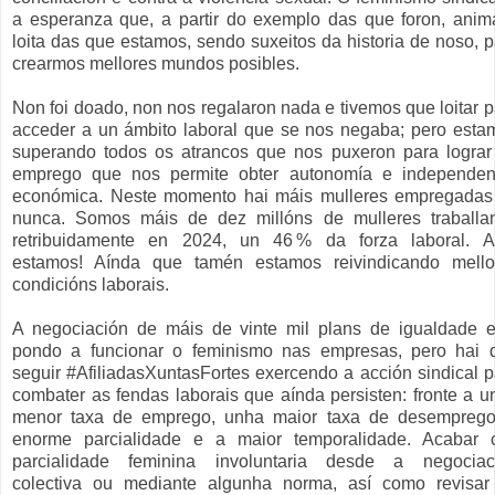
a esperanza que, a partir do exemplo das que foron, anim
loita das que estamos, sendo suxeitos da historia de noso, p
crearmos mellores mundos posibles.
Non foi doado, non nos regalaron nada e tivemos que loitar p
acceder a un ámbito laboral que se nos negaba; pero esta
superando todos os atrancos que nos puxeron para lograr
emprego que nos permite obter autonomía e independen
económica. Neste momento hai máis mulleres empregadas
nunca. Somos máis de dez millóns de mulleres traballa
retribuidamente en 2024, un 46 % da forza laboral. A
estamos! Aínda que tamén estamos reivindicando mello
condicións laborais.
A negociación de máis de vinte mil plans de igualdade e
pondo a funcionar o feminismo nas empresas, pero hai 
seguir #AfiliadasXuntasFortes exercendo a acción sindical p
combater as fendas laborais que aínda persisten: fronte a u
menor taxa de emprego, unha maior taxa de desemprego
enorme parcialidade e a maior temporalidade. Acabar 
parcialidade feminina involuntaria desde a negociac
colectiva ou mediante algunha norma, así como revisar