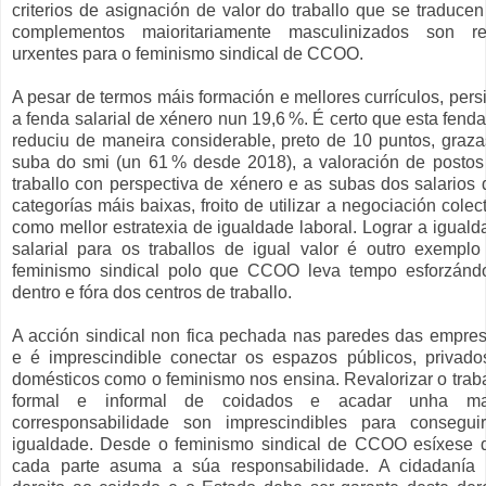
criterios de asignación de valor do traballo que se traducen
complementos maioritariamente masculinizados son re
urxentes para o feminismo sindical de CCOO.
A pesar de termos máis formación e mellores currículos, pers
a fenda salarial de xénero nun 19,6 %. É certo que esta fend
reduciu de maneira considerable, preto de 10 puntos, graza
suba do smi (un 61 % desde 2018), a valoración de postos
traballo con perspectiva de xénero e as subas dos salarios 
categorías máis baixas, froito de utilizar a negociación colec
como mellor estratexia de igualdade laboral. Lograr a iguald
salarial para os traballos de igual valor é outro exemplo
feminismo sindical polo que CCOO leva tempo esforzánd
dentro e fóra dos centros de traballo.
A acción sindical non fica pechada nas paredes das empres
e é imprescindible conectar os espazos públicos, privado
domésticos como o feminismo nos ensina. Revalorizar o traba
formal e informal de coidados e acadar unha ma
corresponsabilidade son imprescindibles para consegui
igualdade. Desde o feminismo sindical de CCOO esíxese 
cada parte asuma a súa responsabilidade. A cidadanía 