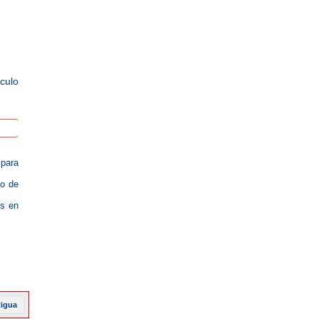
ículo
 para
do de
es en
tigua