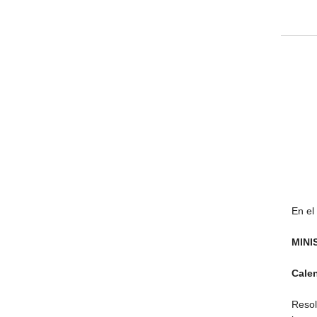
En el
MINI
Calen
Resol