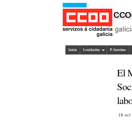
Inicio
Lexislación
P. Interino
El 
Soci
lab
18 oct