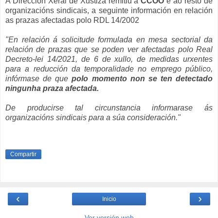
A Dirección Xeral de Xustiza remitiu a
CCOO
e ao resto de
organizacións sindicais, a seguinte información en relación
as prazas afectadas polo RDL 14/2002
"En relación á solicitude formulada en mesa sectorial da
relación de prazas que se poden ver afectadas polo Real
Decreto-lei 14/2021, de 6 de xullo, de medidas urxentes
para a reducción da temporalidade no emprego público,
infórmase de que
polo momento non se ten detectado
ningunha praza afectada.
De producirse tal circunstancia informarase ás
organizacións sindicais para a súa consideración."
Compartir
‹
›
Inicio
Ver versión web