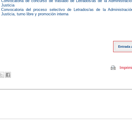
Convocatoria de concurso de traslado de Letrados/as de la Administraci
Justicia
Convocatoria del proceso selectivo de Letrados/as de la Administraci
Justicia, turno libre y promoción interna
Entrada 
Imprimi