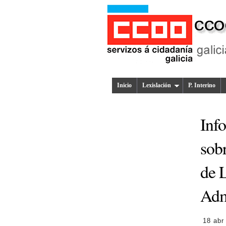
Inicio
Lexislación
P. Interino
Info
sob
de L
Admi
18 abr