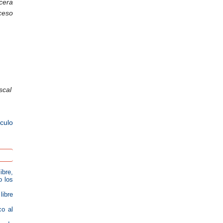
cera
ceso
scal
ículo
ibre,
o los
libre
co al