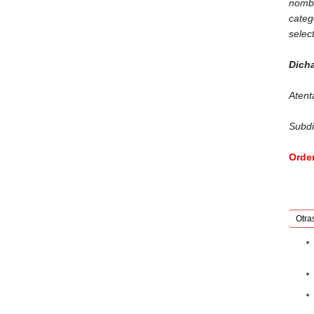
nombr
categ
selec
Dicha
Aten
Subdi
Orde
Otra