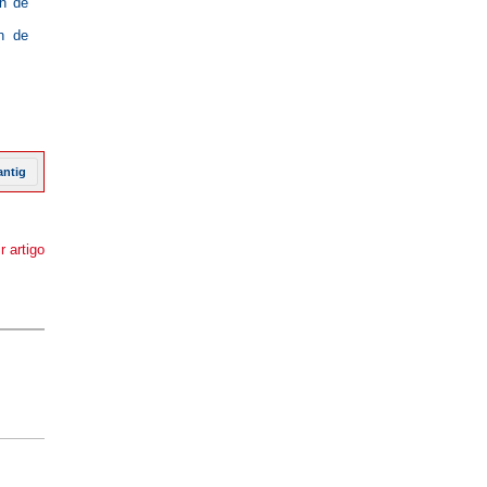
ón de
ón de
antig
r artigo