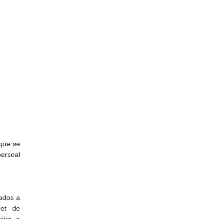
 que se
persoal
ados a
net de
meira e