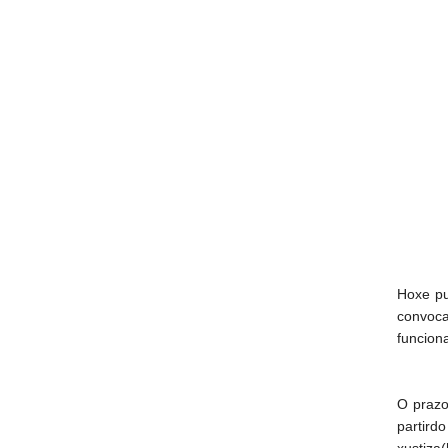
Hoxe pu
convoca
funcion
O prazo
partir
xustiza