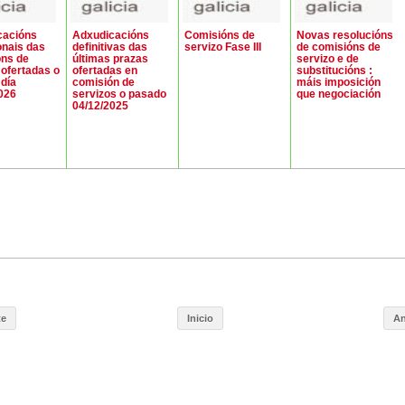
cacións
Adxudicacións
Comisións de
Novas resolucións
onais das
definitivas das
servizo Fase III
de comisións de
óns de
últimas prazas
servizo e de
 ofertadas o
ofertadas en
substitucións :
día
comisión de
máis imposición
026
servizos o pasado
que negociación
04/12/2025
te
Inicio
An