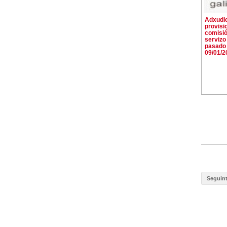
Adxudi
provisi
comisi
servizo
pasado 
09/01/2
Seguin