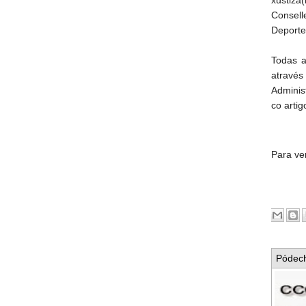
Con
Deporte(
Todas a
através
Adminis
co arti
Para ve
Pódech