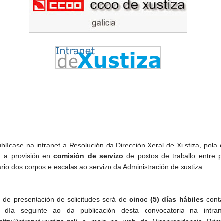
blícase na intranet a Resolución da Dirección Xeral de Xustiza, pola
 a provisión en
comisión de servizo
de postos de traballo entre 
ario dos corpos e escalas ao servizo da Administración de xustiza
 de presentación de solicitudes será de
cinco (5) días hábiles
cont
do día seguinte ao da publicación desta convocatoria na intra
(http://intranet.xustiza.gal) e mais na web da Vicepresidencia Pri