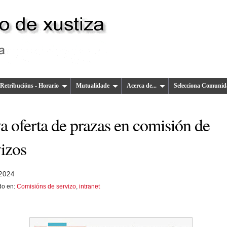
Retribucións - Horario
Mutualidade
Acerca de...
Selecciona Comunid
a oferta de prazas en comisión de
vizos
2024
do en:
Comisións de servizo
,
intranet