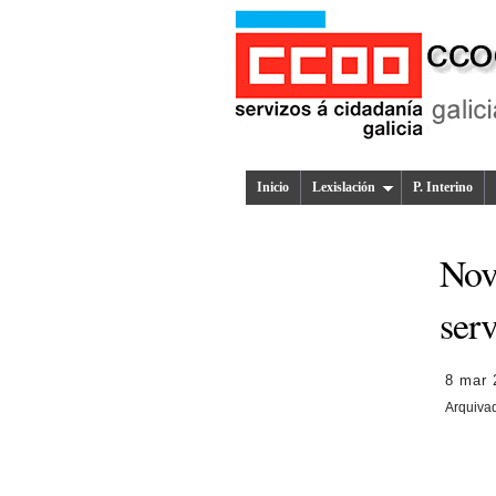
Inicio
Lexislación
P. Interino
Nov
ser
8 mar 
Arquiva