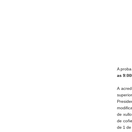
A proba
as 9:00
A acred
superio
Preside
modific
de xullo
de coñe
de 1 de