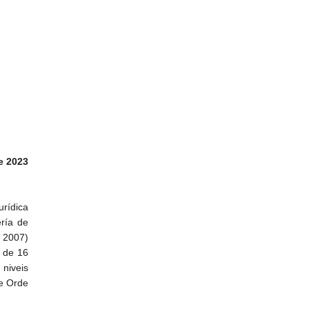
e 2023
urídica
ría de
 2007)
e de 16
 niveis
e Orde