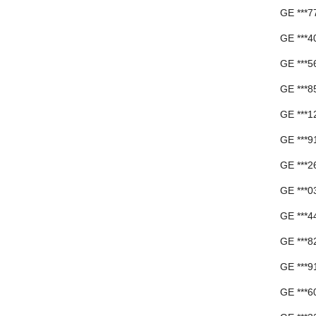
GE ***
GE ***
GE ***
GE ***
GE ***
GE ***
GE ***
GE ***
GE ***
GE ***
GE ***
GE ***