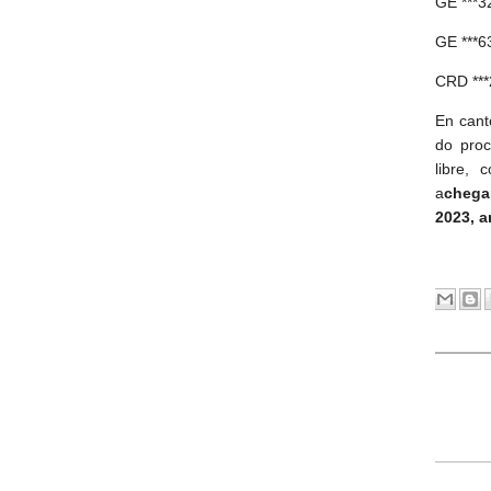
GE ***
GE ***
CRD **
En cant
do proc
libre,
a
chega
2023, a