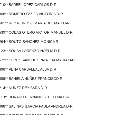
7710** BARBE LOPEZ CARLOS D-R
4008** ROMERO PAZOS VICTORIA D-R
5601** REY REINOSO MARIA DEL MAR D-R
8539** COBAS OTERO VICTOR MANUEL D-R
1264** SOUTO SANCHEZ MONICA R
9123** SOUSA LORENZO NOELIA D-R
2672** LOPEZ SANCHEZ PATRICIA MARIA D-R
0396** PENA CARBALLAL ALBA D-R
4489** BANIELA NUÑEZ FRANCISCO R
8214** NUÑEZ REY SARA D-R
9119** DORADO FERNANDEZ HELENA D-R
6088** SALINAS GARCIA PAULA ANDREA D-R