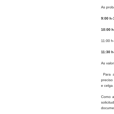
As prob
9:00 h-
10:00 h
11:00 h
11:30 h
As valo
Para ac
preciso
e celga
Como an
solicit
documen