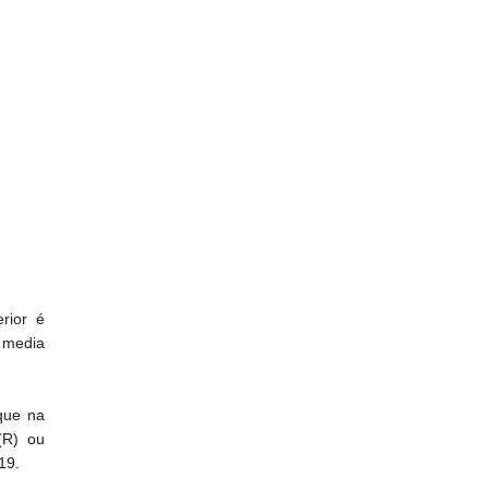
rior é
a media
que na
(R) ou
19.