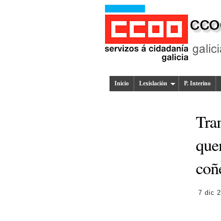
Inicio
Lexislación
P. Interino
Tram
quen
coñ
7 dic 