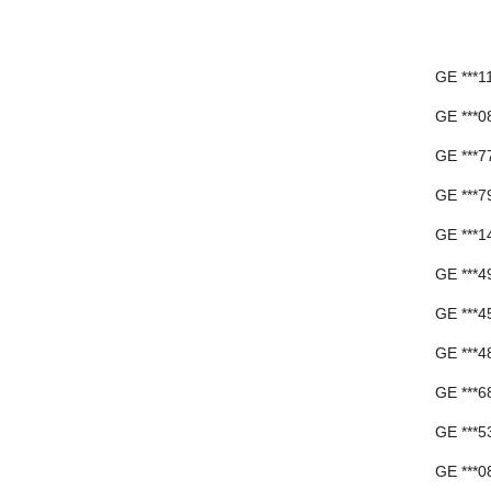
GE ***
GE ***
GE ***
GE ***
GE ***
GE ***
GE ***
GE ***
GE ***
GE ***
GE ***