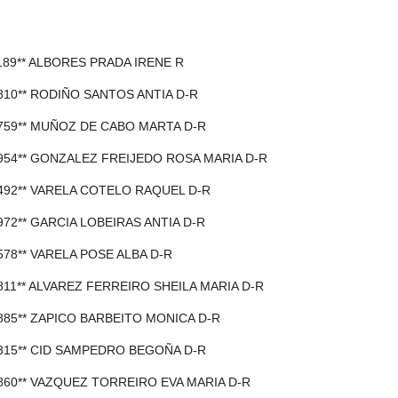
1189** ALBORES PRADA IRENE R
0810** RODIÑO SANTOS ANTIA D-R
7759** MUÑOZ DE CABO MARTA D-R
7954** GONZALEZ FREIJEDO ROSA MARIA D-R
1492** VARELA COTELO RAQUEL D-R
4972** GARCIA LOBEIRAS ANTIA D-R
4578** VARELA POSE ALBA D-R
4811** ALVAREZ FERREIRO SHEILA MARIA D-R
6885** ZAPICO BARBEITO MONICA D-R
5315** CID SAMPEDRO BEGOÑA D-R
0860** VAZQUEZ TORREIRO EVA MARIA D-R