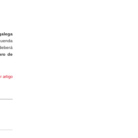
galega
quenda
deberá
bro de
r artigo