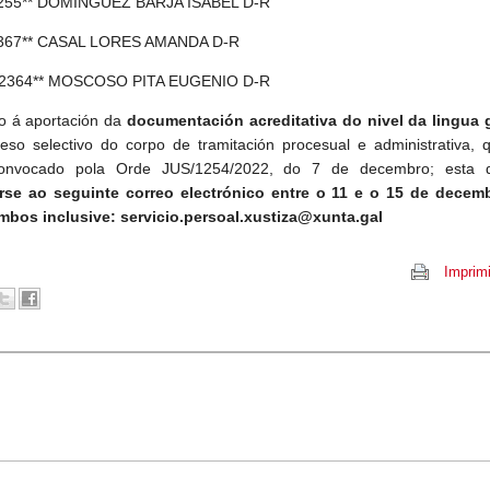
3255** DOMINGUEZ BARJA ISABEL D-R
6367** CASAL LORES AMANDA D-R
*2364** MOSCOSO PITA EUGENIO D-R
o á aportación da
documentación acreditativa do nivel da lingua 
eso selectivo do corpo de tramitación procesual e administrativa, 
 convocado pola Orde JUS/1254/2022, do 7 de decembro; esta 
rse ao seguinte correo electrónico entre o 11 e o 15 de decem
mbos inclusive: servicio.persoal.xustiza@xunta.gal
Imprimi