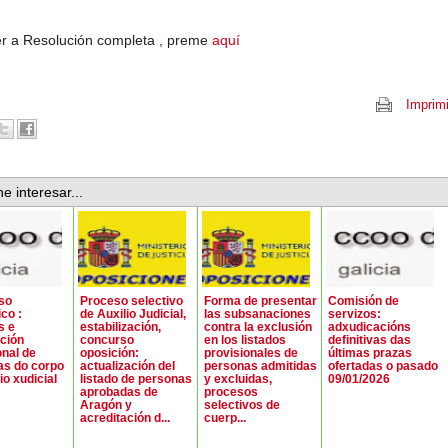
r a Resolución completa , preme
aquí
Imprimi
e interesar...
so
Proceso selectivo
Forma de presentar
Comisión de
co :
de Auxilio Judicial,
las subsanaciones
servizos:
s e
estabilización,
contra la exclusión
adxudicacións
ción
concurso
en los listados
definitivas das
onal de
oposición:
provisionales de
últimas prazas
as do corpo
actualización del
personas admitidas
ofertadas o pasado
io xudicial
listado de personas
y excluidas,
09/01/2026
aprobadas de
procesos
Aragón y
selectivos de
acreditación d...
cuerp...