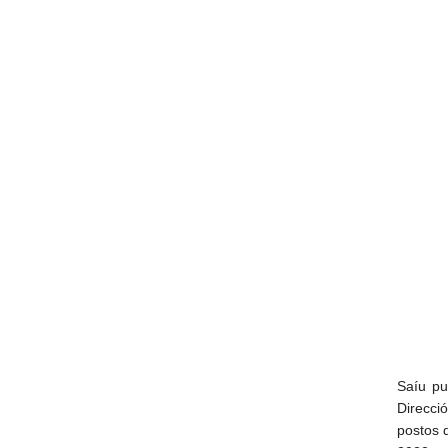
Saíu pu
Direcci
postos 