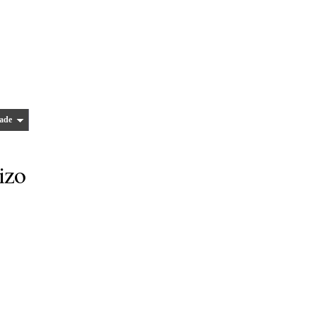
ade
izo