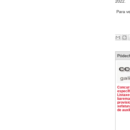
2022.
Para ve
Pódech
Concur
específi
Listaxe
barema
provisi
xefatur
de auxil