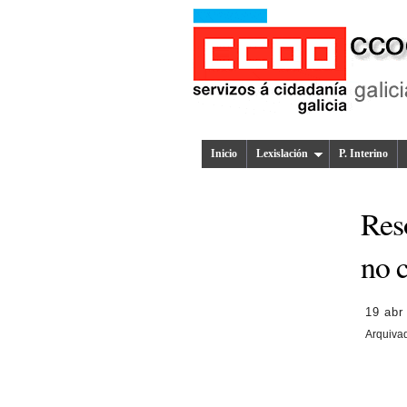
Inicio
Lexislación
P. Interino
Reso
no c
19 abr
Arquiva