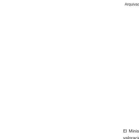
Arquiva
El Mini
valoraci