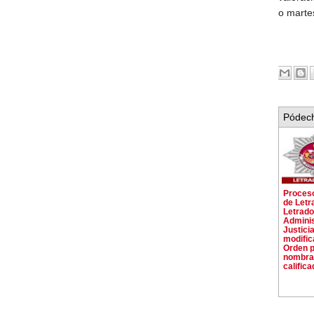
o marte
Pódech
Proceso
de Letr
Letrado
Adminis
Justicia
modific
Orden p
nombran
calific