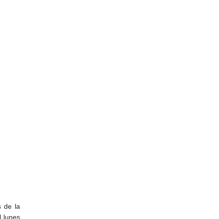
s de la
l lunes