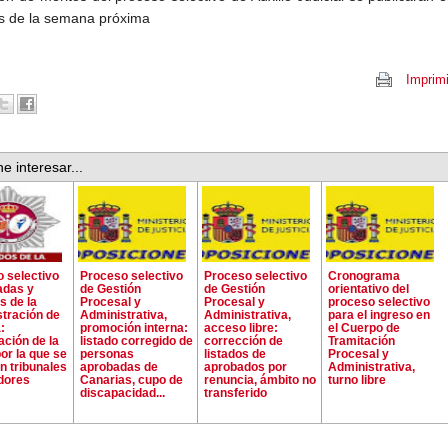
s de la semana próxima
Imprimi
e interesar...
 selectivo
Proceso selectivo
Proceso selectivo
Cronograma
adas y
de Gestión
de Gestión
orientativo del
s de la
Procesal y
Procesal y
proceso selectivo
tración de
Administrativa,
Administrativa,
para el ingreso en
:
promoción interna:
acceso libre:
el Cuerpo de
ación de la
listado corregido de
corrección de
Tramitación
or la que se
personas
listados de
Procesal y
 tribunales
aprobadas de
aprobados por
Administrativa,
adores
Canarias, cupo de
renuncia, ámbito no
turno libre
discapacidad...
transferido