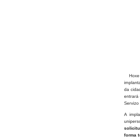
Hoxe p
implant
da cida
entrará
Servizo
A impl
unipers
solicit
forma t