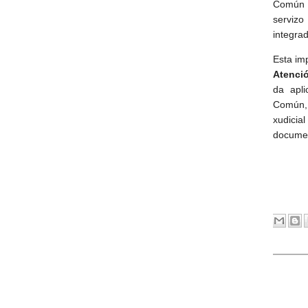
Común d
servizo
integra
Esta im
Atenció
da apli
Común, 
xudicia
documen