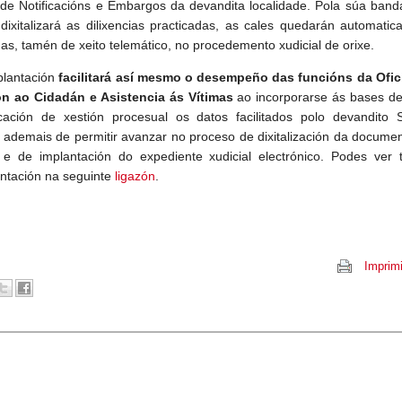
e Notificacións e Embargos da devandita localidade. Pola súa banda
 dixitalizará as dilixencias practicadas, as cales quedarán automati
das, tamén de xeito telemático, no procedemento xudicial de orixe.
plantación
facilitará así mesmo o desempeño das funcións da Ofic
n ao Cidadán e Asistencia ás Vítimas
ao incorporarse ás bases de
cación de xestión procesual os datos facilitados polo devandito S
ademais de permitir avanzar no proceso de dixitalización da docume
l e de implantación do expediente xudicial electrónico. Podes ver 
tación na seguinte
ligazón
.
Imprimi