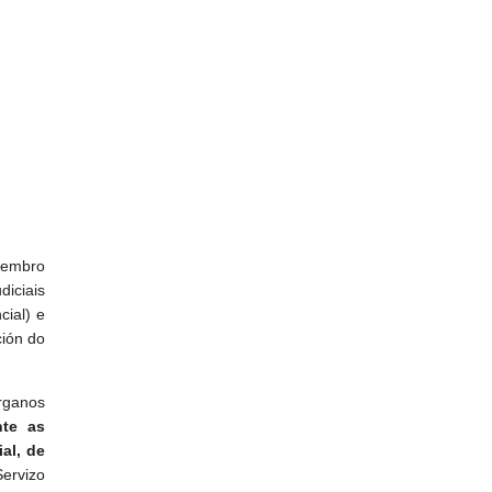
vembro
diciais
cial) e
ción do
rganos
nte as
al, de
Servizo