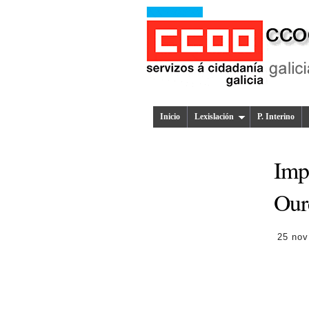
Inicio
Lexislación
P. Interino
Imp
Our
25 nov