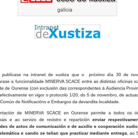
ublícase na intranet de xustiza que o próximo día 30 de no
arase a funcionalidade MINERVA SCACE entre as distintas oficinas xu
de de Ourense (con exclusión das correspondentes á Audiencia Provin
 efectivamente en vigor o protocolo 1/20, do 5 de novembro, de actua
 Común de Notificacións e Embargos da devandita localidade.
antación de MINERVA SCACE en Ourense permite a todos os ó
oais e ao servizo de rexistro e repartición
enviar respectivame
udes de actos de comunicación e de auxilio e cooperación xudici
elemática
e cando se teñan que practicar mediante entrega
, ao 