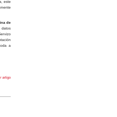
, este
camente
ina de
 datos
ervizo
ntación
toda a
r artigo