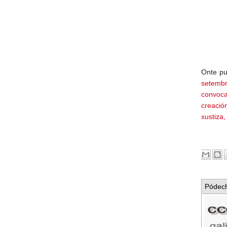
Onte pu
setemb
convoca
creació
xustiza
Pódech