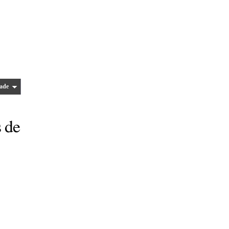
ade
 de