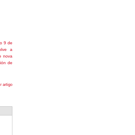
o 9 de
olve a
e nova
ción de
r artigo