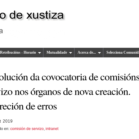
Retribucións - Horario
Mutualidade
Acerca de...
Selecciona Comunid
olución da covocatoria de comisións
izo nos órganos de nova creación.
reción de erros
t 2019
do en:
comisión de servizo
,
intranet