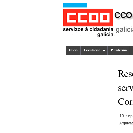
Inicio
Lexislación
P. Interino
Res
serv
Cor
19 sep
Arquiva