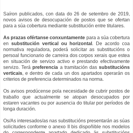
Saíron publicados, con data do 26 de setembro de 2019,
novos avisos de desocupación de postos que se ofertan
para a súa cobertura mediante substitución entre titulares.
As prazas ofértanse
conxuntamente
para a súa cobertura
en
substitución vertical ou horizontal
. De acordo coa
normativa reguladora, poderá solicitar as substitucións o
persoal funcionario de carreira dos corpos xerais que estea
en situación de servizo activo e prestando efectivamente
servizo. Terá
preferencia
a tramitación das
substitucións
verticais
, e dentro de cada un dos apartados operarán os
criterios de preferencia determinados na norma.
Os avisos prodúcense pola necesidade de cubrir postos de
traballo que actualmente se atopan desocupados por
estaren vacantes ou por ausencia do titular por períodos de
longa duración.
Os/As interesados/as nas substitucións presentarán as súas
solicitudes conforme o anexo II bis dispoñible nos modelos
do correspondente apartado dedicado ás substitucións