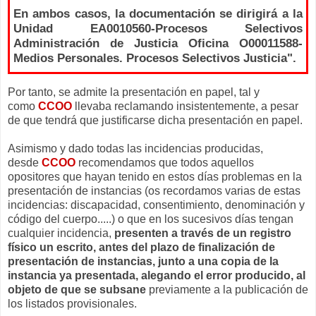
En ambos casos, la documentación se dirigirá a la
Unidad EA0010560-Procesos Selectivos
Administración de Justicia Oficina O00011588-
Medios Personales. Procesos Selectivos Justicia".
Por tanto, se admite la presentación en papel, tal y
como
CCOO
llevaba reclamando insistentemente, a pesar
de que tendrá que justificarse dicha presentación en papel.
Asimismo y dado todas las incidencias producidas,
desde
CCOO
recomendamos que todos aquellos
opositores que hayan tenido en estos días problemas en la
presentación de instancias (os recordamos varias de estas
incidencias: discapacidad, consentimiento, denominación y
código del cuerpo.....) o que en los sucesivos días tengan
cualquier incidencia,
presenten a través de un registro
físico un escrito, antes del plazo de finalización de
presentación de instancias, junto a una copia de la
instancia ya presentada, alegando el error producido, al
objeto de que se subsane
previamente a la publicación de
los listados provisionales.