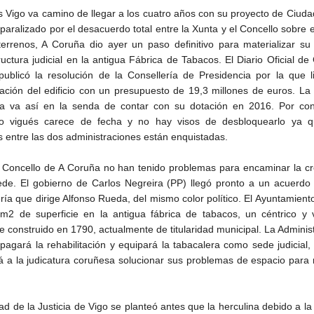
s Vigo va camino de llegar a los cuatro años con su proyecto de Ciuda
 paralizado por el desacuerdo total entre la Xunta y el Concello sobre 
terrenos, A Coruña dio ayer un paso definitivo para materializar s
ructura judicial en la antigua Fábrica de Tabacos. El Diario Oficial de 
ublicó la resolución de la Consellería de Presidencia por la que li
itación del edificio con un presupuesto de 19,3 millones de euros. La 
na va así en la senda de contar con su dotación en 2016. Por cont
jo vigués carece de fecha y no hay visos de desbloquearlo ya q
s entre las dos administraciones están enquistadas.
 Concello de A Coruña no han tenido problemas para encaminar la cr
ede. El gobierno de Carlos Negreira (PP) llegó pronto a un acuerdo
ría que dirige Alfonso Rueda, del mismo color político. El Ayuntamient
m2 de superficie en la antigua fábrica de tabacos, un céntrico y v
e construido en 1790, actualmente de titularidad municipal. La Adminis
 pagará la rehabilitación y equipará la tabacalera como sede judicial,
rá a la judicatura coruñesa solucionar sus problemas de espacio par
d de la Justicia de Vigo se planteó antes que la herculina debido a la