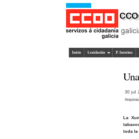
Inicio
Lexislación
P. Interino
Una 
30 jul
Arquiva
La Xun
tabaco
toda la