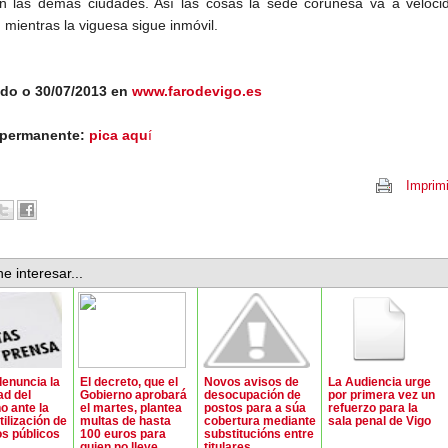
 las demás ciudades. Así las cosas la sede coruñesa va a veloci
 mientras la viguesa sigue inmóvil.
ado o 30/07/2013 en
www.farodevigo.es
 permanente:
pica aqu
í
Imprimi
e interesar...
enuncia la
El decreto, que el
Novos avisos de
La Audiencia urge
ad del
Gobierno aprobará
desocupación de
por primera vez un
o ante la
el martes, plantea
postos para a súa
refuerzo para la
ilización de
multas de hasta
cobertura mediante
sala penal de Vigo
os públicos
100 euros para
substitucións entre
quien no lleve
titulares