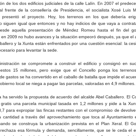
ón de los dos edificios judiciales de la calle Lalín. En 2007 el predec
l frente de la consellería de Presidencia, el socialista Xosé Luis
presentó el proyecto. Hoy, los terrenos en los que debería erigi
o siguen igual que entonces y no hay indicios de que vaya a contrat
Desde aquella presentación de Méndez Romeu hasta el fin del go
to en 2009 no hubo avances y la situación empeoró después, ya que el 
ballero y la Xunta están enfrentados por una cuestión esencial: la ces
cesario para levantar la sede.
nistración se compromete a construir el edificio y consignó en suc
estos 15 millones, pero exige que el Concello ponga los terrenos
de gastos se ha convertido en el caballo de batalla que impide el acue
obierno local se niega a pagar las parcelas, valoradas en 4,9 millones.
 ha servido la propuesta de acuerdo del alcalde Abel Caballero. El C
 gratis una parcela municipal tasada en 1,2 millones y pide a la Xu
3,7 para expropiar las fincas restantes con el compromiso de devolve
la cantidad a través del aprovechamiento que toca al Ayuntamiento 
ando se construya la urbanización prevista en el Plan Xeral. El Go
 rechaza esa fórmula y demanda, sencillamente, que se le ceda el e