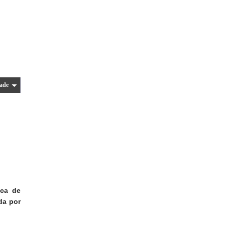
ade
ica de
da por