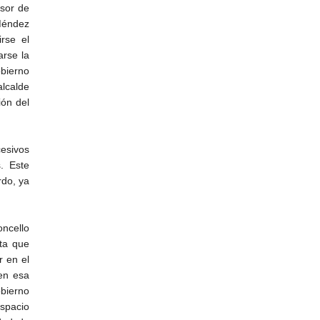
esor de
 Méndez
rse el
arse la
bierno
alcalde
ión del
esivos
. Este
rdo, ya
oncello
nta que
r en el
en esa
bierno
spacio