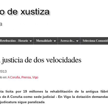
Retribucións - Horario
Mutualidade
Acerca de...
Selecciona Comunid
justicia de dos velocidades
 2013
do en:
A Coruña
,
Prensa
,
Vigo
ta licita por 19 millones la rehabilitación de la antigua fábr
s de A Coruña como sede judicial - En Vigo la dotación demanda
 judicatura sigue paralizada