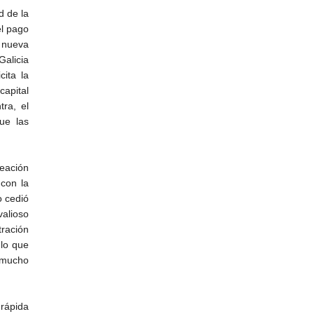
d de la
el pago
u nueva
Galicia
cita la
capital
ra, el
ue las
eación
 con la
o cedió
alioso
tración
 lo que
a mucho
 rápida