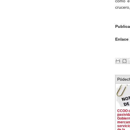
como en
crucero,
Public
Enlace
Pódech
CCOO d
pasivid
Gobiern
mercant
servici
de la