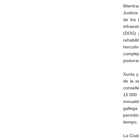
Mientra
Justicia
de los 
infraest
(DOG) p
rehabil
herculi
comple
postura
Xunta y
de la s
conselle
15.000 
inmuebl
gallega
permiti
tiempo.
La Ciuda