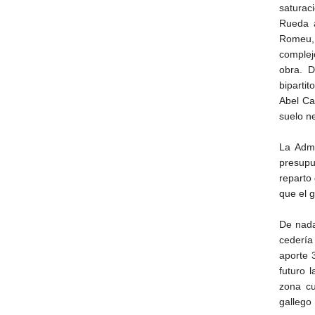
saturaci
Rueda a
Romeu, 
complej
obra. 
biparti
Abel Ca
suelo ne
La Admi
presupu
reparto 
que el g
De nada
cedería
aporte 
futuro 
zona cu
gallego