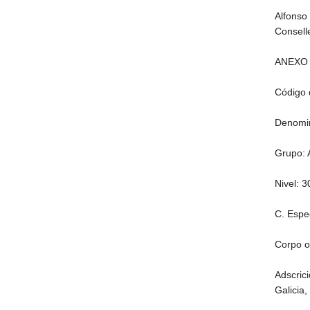
Alfonso
Conselle
ANEXO 
Código 
Denomin
Grupo: 
Nivel: 3
C. Espec
Corpo ou
Adscric
Galicia