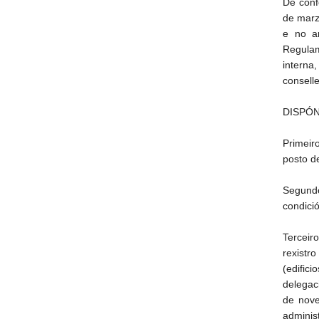
De conf
de marz
e no a
Regulam
interna
conselle
DISPÓN
Primeir
posto de
Segundo
condició
Terceir
rexistr
(edific
delegaci
de nove
adminis