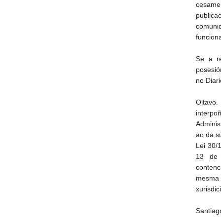
cesamen
publica
comuni
funciona
Se a r
posesió
no Diari
Oitavo.
interpo
Adminis
ao da sú
Lei 30/
13 de 
contenc
mesma d
xurisdic
Santiag