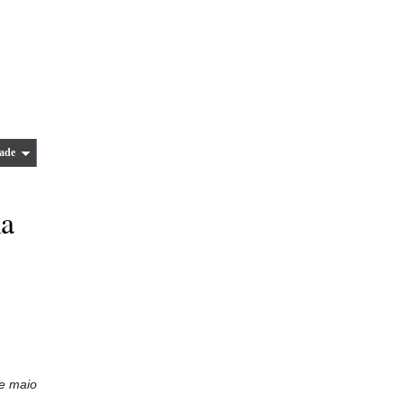
ade
ia
de maio