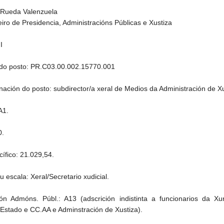
 Rueda Valenzuela
iro de Presidencia, Administracións Públicas e Xustiza
I
do posto: PR.C03.00.002.15770.001
ación do posto: subdirector/a xeral de Medios da Administración de X
A1.
0.
ífico: 21.029,54.
 escala: Xeral/Secretario xudicial.
ión Admóns. Públ.: A13 (adscrición indistinta a funcionarios da Xu
, Estado e CC.AA e Adminstración de Xustiza).