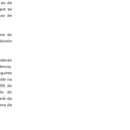
 ao da
 que se
aso de
oma de
lución
poderán
dencia,
eguinte
cido na
99, do
ado do
rtir da
ora da