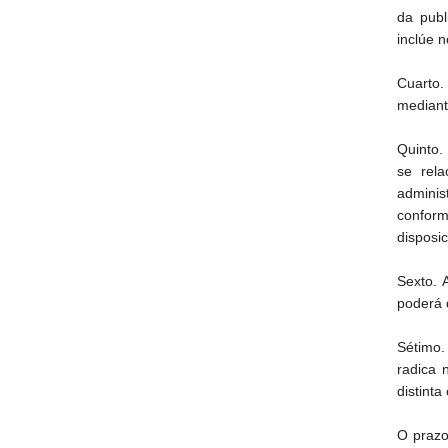
da publ
inclúe n
Cuarto.
mediant
Quinto.
se rela
adminis
conform
disposi
Sexto. 
poderá 
Sétimo.
radica 
distinta
O prazo