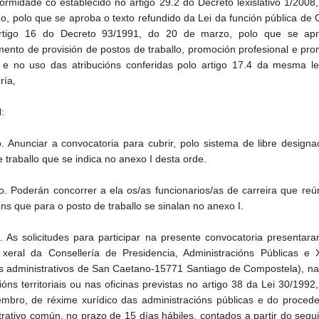
ormidade co establecido no artigo 29.2 do Decreto lexislativo 1/2008
o, polo que se aproba o texto refundido da Lei da función pública de G
rtigo 16 do Decreto 93/1991, do 20 de marzo, polo que se ap
ento de provisión de postos de traballo, promoción profesional e pr
, e no uso das atribucións conferidas polo artigo 17.4 da mesma le
ría,
:
o. Anunciar a convocatoria para cubrir, polo sistema de libre designa
 traballo que se indica no anexo I desta orde.
. Poderán concorrer a ela os/as funcionarios/as de carreira que re
ns que para o posto de traballo se sinalan no anexo I.
o. As solicitudes para participar na presente convocatoria presentar
o xeral da Consellería de Presidencia, Administracións Públicas e 
ios administrativos de San Caetano-15771 Santiago de Compostela), n
óns territoriais ou nas oficinas previstas no artigo 38 da Lei 30/1992
mbro, de réxime xurídico das administracións públicas e do proced
trativo común, no prazo de 15 días hábiles, contados a partir do segu