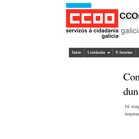
Inicio
Lexislación
P. Interino
Con
dun
16 ma
Arquiva