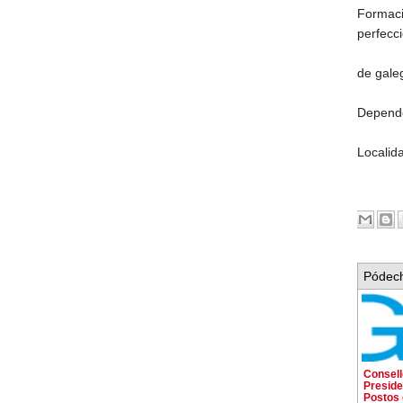
Formac
perfecc
de galeg
Depende
Localid
Pódech
Consell
Preside
Postos 