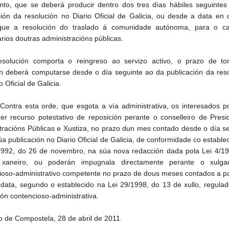
to, que se deberá producir dentro dos tres días hábiles seguintes
ción da resolución no Diario Oficial de Galicia, ou desde a data en
que a resolución do traslado á comunidade autónoma, para o c
rios doutras administracións públicas.
esolución comporta o reingreso ao servizo activo, o prazo de t
n deberá computarse desde o día seguinte ao da publicación da reso
o Oficial de Galicia.
 Contra esta orde, que esgota a vía administrativa, os interesados 
ñer recurso potestativo de reposición perante o conselleiro de Presi
tracións Públicas e Xustiza, no prazo dun mes contado desde o día s
a publicación no Diario Oficial de Galicia, de conformidade co estable
1992, do 26 de novembro, na súa nova redacción dada pola Lei 4/19
xaneiro, ou poderán impugnala directamente perante o xulg
ioso-administrativo competente no prazo de dous meses contados a pa
ata, segundo o establecido na Lei 29/1998, do 13 de xullo, regulad
ión contencioso-administrativa.
o de Compostela, 28 de abril de 2011.