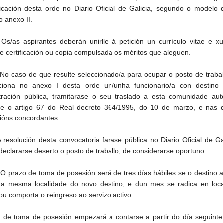
icación desta orde no Diario Oficial de Galicia, segundo o modelo 
o anexo II.
 Os/as aspirantes deberán unirlle á petición un currículo vitae e xus
e certificación ou copia compulsada os méritos que aleguen.
 No caso de que resulte seleccionado/a para ocupar o posto de traba
ciona no anexo I desta orde un/unha funcionario/a con destino 
tración pública, tramitarase o seu traslado a esta comunidade au
e o artigo 67 do Real decreto 364/1995, do 10 de marzo, e nas 
cións concordantes.
A resolución desta convocatoria farase pública no Diario Oficial de Ga
declararse deserto o posto de traballo, de considerarse oportuno.
 O prazo de toma de posesión será de tres días hábiles se o destino a
na mesma localidade do novo destino, e dun mes se radica en loca
 ou comporta o reingreso ao servizo activo.
 de toma de posesión empezará a contarse a partir do día seguinte