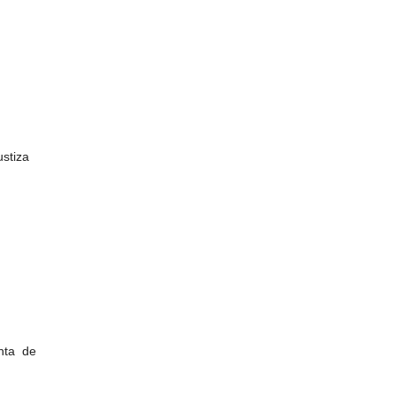
ustiza
nta de