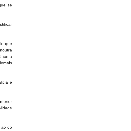
que se
tificar
llo que
noutra
tónoma
demais
licia e
nterior
lidade
 ao do