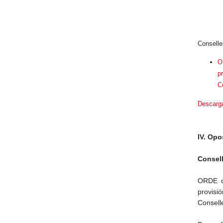
Conselle
O
p
C
Descarg
IV. Opo
Consell
ORDE do
provisi
Conselle