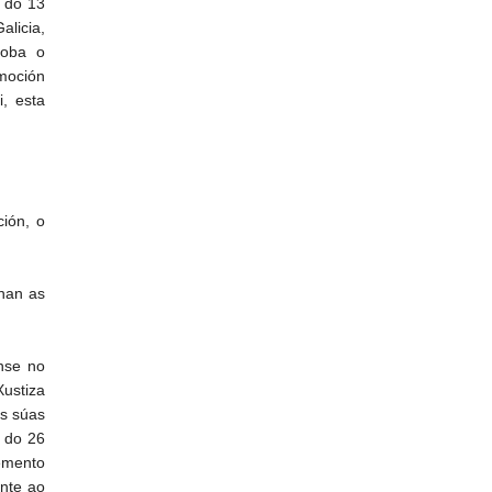
, do 13
alicia,
roba o
omoción
i, esta
ción, o
únan as
anse no
Xustiza
as súas
, do 26
emento
inte ao