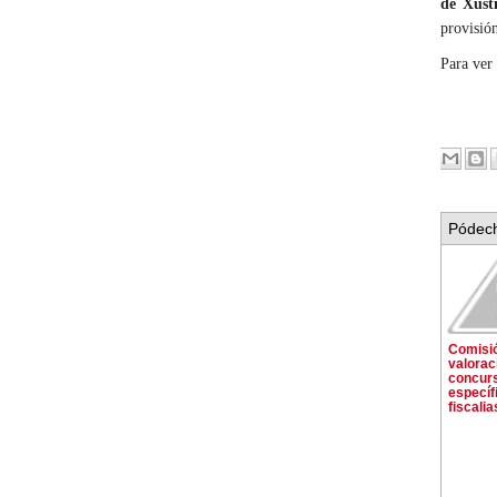
de Xust
provisió
Para ver
Pódech
Comisi
valorac
concur
específ
fiscalia