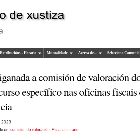
Retribucións - Horario
Mutualidade
Acerca de...
Selecciona Comunid
iganada a comisión de valoración d
urso específico nas oficinas fiscais
cia
 2023
do en:
comisión de valoración
,
Fiscalía
,
intranet