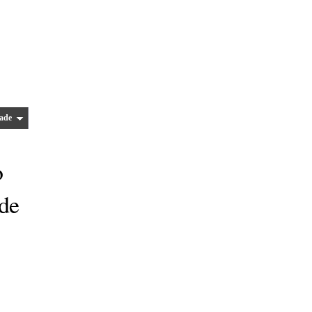
ade
o
 de