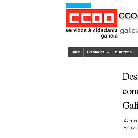
Inicio
Lexislación
P. Interino
Des
conc
Gali
25 ene
Arquiva