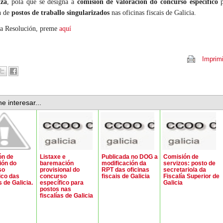
iza
, pola que se designa a
comisión de valoración do concurso específico
p
n de
postos de traballo singularizados
nas oficinas fiscais de Galicia.
 a Resolución, preme
aquí
Imprimi
e interesar...
ón de
Listaxe e
Publicada no DOG a
Comisión de
ión do
baremación
modificación da
servizos: posto de
so
provisional do
RPT das oficinas
secretario/a da
ico das
concurso
fiscais de Galicia
Fiscalía Superior de
s de Galicia.
específico para
Galicia
postos nas
fiscalías de Galicia