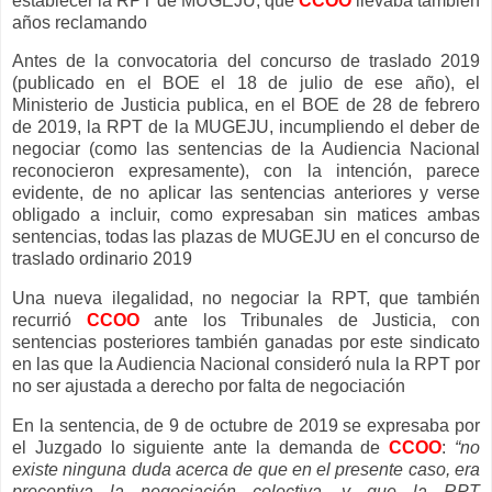
establecer la RPT de MUGEJU, que
CCOO
llevaba también
años reclamando
Antes de la convocatoria del concurso de traslado 2019
(publicado en el BOE el 18 de julio de ese año), el
Ministerio de Justicia publica, en el BOE de 28 de febrero
de 2019, la RPT de la MUGEJU, incumpliendo el deber de
negociar (como las sentencias de la Audiencia Nacional
reconocieron expresamente), con la intención, parece
evidente, de no aplicar las sentencias anteriores y verse
obligado a incluir, como expresaban sin matices ambas
sentencias, todas las plazas de MUGEJU en el concurso de
traslado ordinario 2019
Una nueva ilegalidad, no negociar la RPT, que también
recurrió
CCOO
ante los Tribunales de Justicia, con
sentencias posteriores también ganadas por este sindicato
en las que la Audiencia Nacional consideró nula la RPT por
no ser ajustada a derecho por falta de negociación
En la sentencia, de 9 de octubre de 2019 se expresaba por
el Juzgado lo siguiente ante la demanda de
CCOO
:
“no
existe ninguna duda acerca de que en el presente caso, era
preceptiva la negociación colectiva, y que la RPT