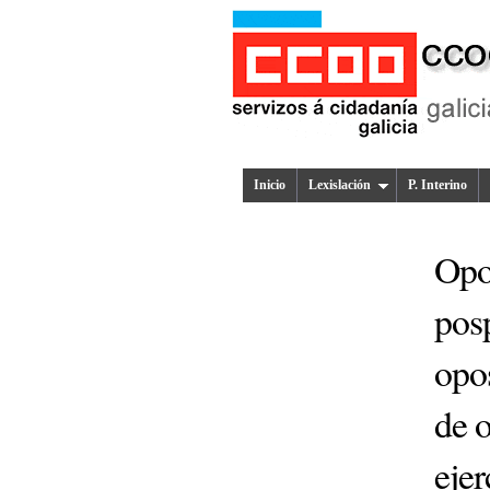
Inicio
Lexislación
P. Interino
Opo
posp
opos
de 
ejer