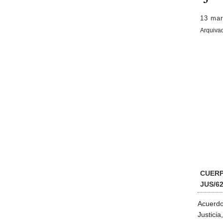
13 mar
Arquiva
CUER
JUS/62
Acuerdo
Justici