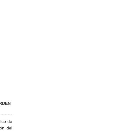
RDEN
lico de
ión del