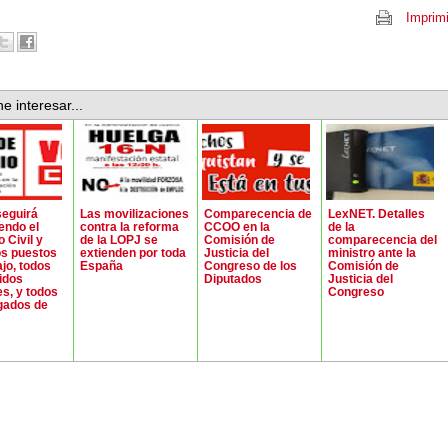
Imprimi
e interesar...
eguirá
Las movilizaciones
Comparecencia de
LexNET. Detalles
endo el
contra la reforma
CCOO en la
de la
 Civil y
de la LOPJ se
Comisión de
comparecencia del
os puestos
extienden por toda
Justicia del
ministro ante la
ajo, todos
España
Congreso de los
Comisión de
tidos
Diputados
Justicia del
es, y todos
Congreso
gados de