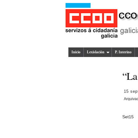
Inicio
Lexislación
P. Interino
“La
15 sep
Arquiva
Set
15