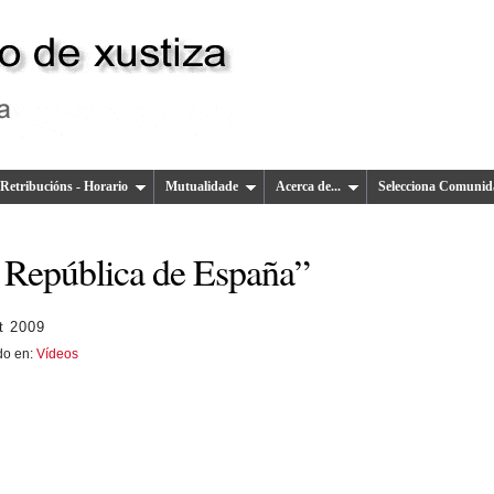
Retribucións - Horario
Mutualidade
Acerca de...
Selecciona Comunid
 República de España”
t 2009
do en:
Vídeos