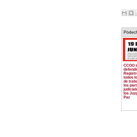
Pódech
CCOO s
defendi
Registro
todos l
de trab
los par
judicial
los Juz
Paz