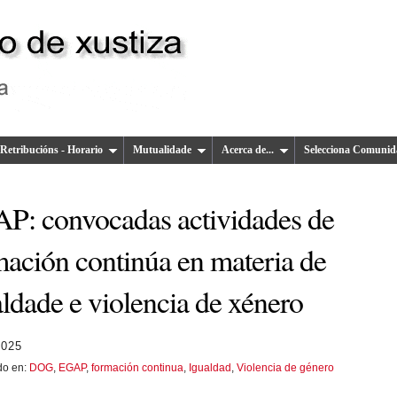
Retribucións - Horario
Mutualidade
Acerca de...
Selecciona Comunid
P: convocadas actividades de
mación continúa en materia de
ldade e violencia de xénero
2025
do en:
DOG
,
EGAP
,
formación continua
,
Igualdad
,
Violencia de género