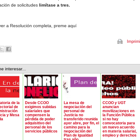
ación de solicitudes
limítase a tres.
ver a Resolución completa, preme aquí
Imprimi
e interesar...
toria de la
Desde CCOO
La mesa de
CCOO y UGT
ctorial de
exigimos subidas
negociación del
anuncian
nistración
salariales que
personal de
movilizaciones en
icia y Mesa
compensen la
Justicia no
la Función Pública
da
pérdida de poder
transferido reunida
si no hay
adquisitivo del
ayer abre, por fin, el
convocatoria para
personal de los
camino para la
un nuevo acuerdo
servicios públicos
negociación del
en materia salarial,
Plan de Igualdad
empleo y derechos
tras año...