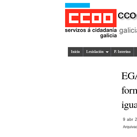
Inicio
Lexislación
P. Interino
EGA
for
igua
9 abr 
Arquiva