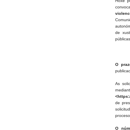
Hoxe p
convoc
violen
Comunid
autonóm
de xust
pública
O praz
publicac
As soli
median
<https:
de pres
solicit
proceso
O núm