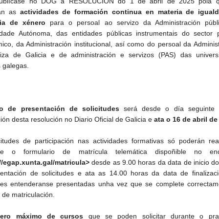
ublícase no DOG a RESOLUCIÓN do 1 de abril de 2025 pola 
an as
actividades de formación continua en materia de igual
cia de xénero
para o persoal ao servizo da Administración públ
ade Autónoma, das entidades públicas instrumentais do sector p
ico, da Administración institucional, así como do persoal da Adminis
iza de Galicia e de administración e servizos (PAS) das univers
s galegas.
o de presentación de solicitudes
será desde o día seguinte
ión desta resolución no Diario Oficial de Galicia e
ata o 16 de abril de
citudes de participación nas actividades formativas só poderán rea
te o formulario de matrícula telemática dispoñible no en
//egap.xunta.gal/matricula>
desde as 9.00 horas da data de inicio d
entación de solicitudes e ata as 14.00 horas da data de finalizaci
udes entenderanse presentadas unha vez que se complete correctam
 de matriculación.
ero máximo de cursos
que se poden solicitar durante o pr