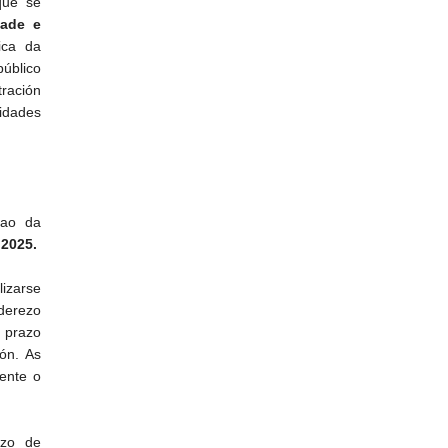
que se
dade e
ica da
úblico
tración
idades
 ao da
 2025.
lizarse
derezo
o prazo
ón. As
ente o
azo de