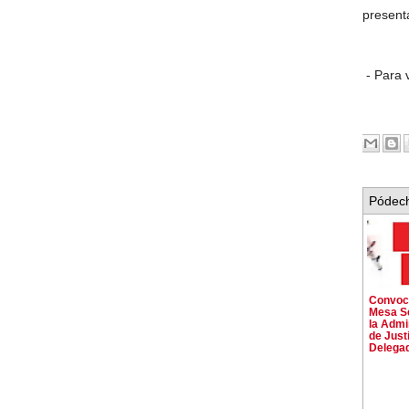
present
- Para 
Pódech
Convoca
Mesa Se
la Admi
de Just
Delega