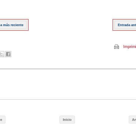
a más reciente
Entrada an
Imprimi
te
Inicio
An