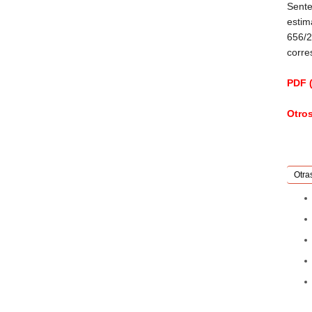
Sente
estim
656/2
corre
PDF (
Otro
Otra