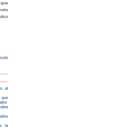
 que
creto
lico
ículo
o, al
l que
iales
sobre
rados
e la