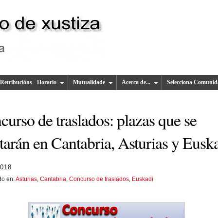
Retribucións - Horario
Mutualidade
Acerca de...
Selecciona Comunid
urso de traslados: plazas que se
tarán en Cantabria, Asturias y Eusk
2018
do en:
Asturias
,
Cantabria
,
Concurso de traslados
,
Euskadi