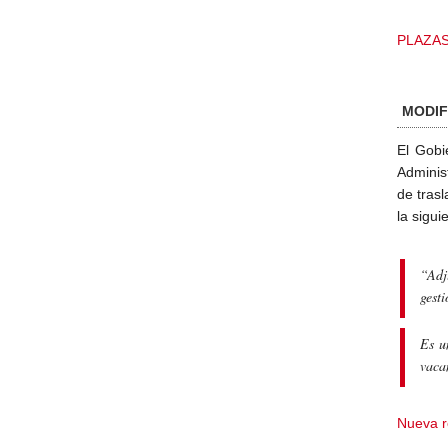
PLAZAS
MODIF
El Gobi
Adminis
de tras
la sigu
“Adj
gest
Es u
vaca
Nueva r