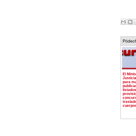
Pódech
El Minis
Justici
para ma
publica
listado
provisi
concur
traslad
cuerpo