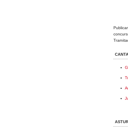
Publica
concurs
Tramitac
CANTA
G
T
A
J
ASTUR