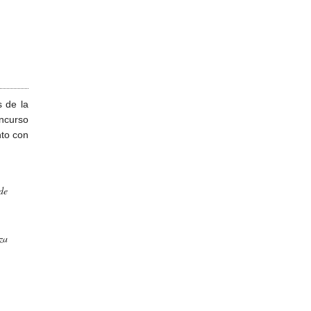
s de la
oncurso
nto con
de
za