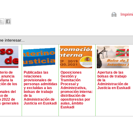
Imprimi
e interesar...
terio de
Publicadas las
Oposiciones
Apertura de las
a anuncia
relaciones
Gestión y
bolsas de trabajo
ñana la
provisionales de
Tramitación
de la
ción de los
personas admitidas
Procesal y
Administración de
s
y excluídas a las
Administrativa,
Justicia en Euskadi
onales del
bolsas de trabajo
promoción interna:
so de
de la
distribución de
o 2022 de
Administración de
opositores/as por
s generales
Justicia en Euskadi
aulas, ámbito
Euskadi