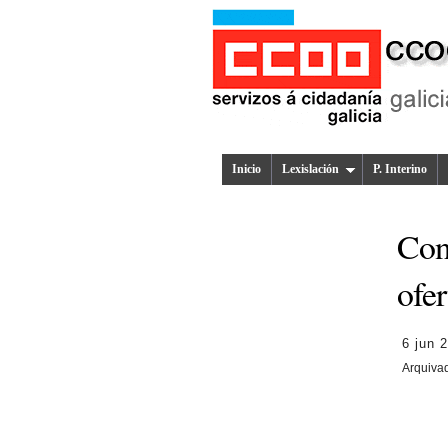
Inicio
Lexislación
P. Interino
Conc
ofer
6 jun 
Arquiva