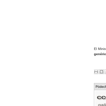
El Mini
genéric
Pódech