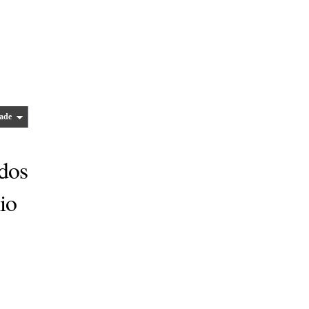
ade
ados
io