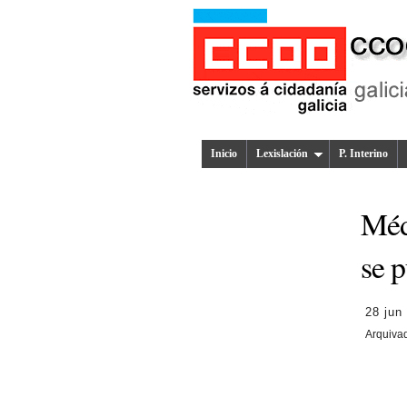
Inicio
Lexislación
P. Interino
Méd
se p
28 jun
Arquiva