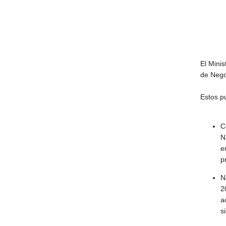
El Minis
de Nego
Estos p
C
N
e
p
N
2
a
s