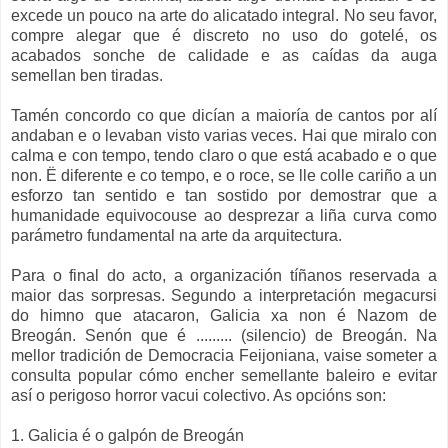
excede un pouco na arte do alicatado integral. No seu favor,
compre alegar que é discreto no uso do gotelé, os
acabados sonche de calidade e as caídas da auga
semellan ben tiradas.
Tamén concordo co que dicían a maioría de cantos por alí
andaban e o levaban visto varias veces. Hai que miralo con
calma e con tempo, tendo claro o que está acabado e o que
non. Ë diferente e co tempo, e o roce, se lle colle cariño a un
esforzo tan sentido e tan sostido por demostrar que a
humanidade equivocouse ao desprezar a liña curva como
parámetro fundamental na arte da arquitectura.
Para o final do acto, a organización tíñanos reservada a
maior das sorpresas. Segundo a interpretación megacursi
do himno que atacaron, Galicia xa non é Nazom de
Breogán. Senón que é ......... (silencio) de Breogán. Na
mellor tradición de Democracia Feijoniana, vaise someter a
consulta popular cómo encher semellante baleiro e evitar
así o perigoso horror vacui colectivo. As opcións son:
1. Galicia é o galpón de Breogán