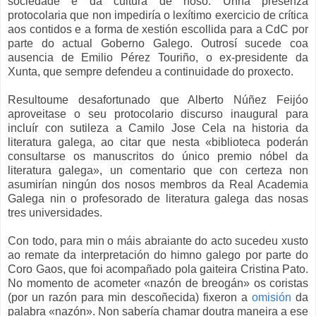
sociedade e da cultura de noso. Unha presenza
protocolaria que non impediría o lexítimo exercicio de crítica
aos contidos e a forma de xestión escollida para a CdC por
parte do actual Goberno Galego. Outrosí sucede coa
ausencia de Emilio Pérez Touriño, o ex-presidente da
Xunta, que sempre defendeu a continuidade do proxecto.
Resultoume desafortunado que Alberto Núñez Feijóo
aproveitase o seu protocolario discurso inaugural para
incluír con sutileza a Camilo Jose Cela na historia da
literatura galega, ao citar que nesta «biblioteca poderán
consultarse os manuscritos do único premio nóbel da
literatura galega», un comentario que con certeza non
asumirían ningún dos nosos membros da Real Academia
Galega nin o profesorado de literatura galega das nosas
tres universidades.
Con todo, para min o máis abraiante do acto sucedeu xusto
ao remate da interpretación do himno galego por parte do
Coro Gaos, que foi acompañado pola gaiteira Cristina Pato.
No momento de acometer «nazón de breogán» os coristas
(por un razón para min descoñecida) fixeron a
omisión
da
palabra «nazón». Non sabería chamar doutra maneira a ese