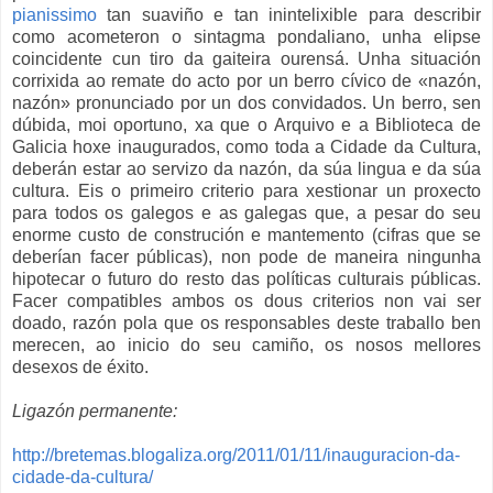
pianissimo
tan suaviño e tan inintelixible para describir
como acometeron o sintagma pondaliano, unha elipse
coincidente cun tiro da gaiteira ourensá. Unha situación
corrixida ao remate do acto por un berro cívico de «nazón,
nazón» pronunciado por un dos convidados. Un berro, sen
dúbida, moi oportuno, xa que o Arquivo e a Biblioteca de
Galicia hoxe inaugurados, como toda a Cidade da Cultura,
deberán estar ao servizo da nazón, da súa lingua e da súa
cultura. Eis o primeiro criterio para xestionar un proxecto
para todos os galegos e as galegas que, a pesar do seu
enorme custo de construción e mantemento (cifras que se
deberían facer públicas), non pode de maneira ningunha
hipotecar o futuro do resto das políticas culturais públicas.
Facer compatibles ambos os dous criterios non vai ser
doado, razón pola que os responsables deste traballo ben
merecen, ao inicio do seu camiño, os nosos mellores
desexos de éxito.
Ligazón permanente:
http://bretemas.blogaliza.org/2011/01/11/inauguracion-da-
cidade-da-cultura/