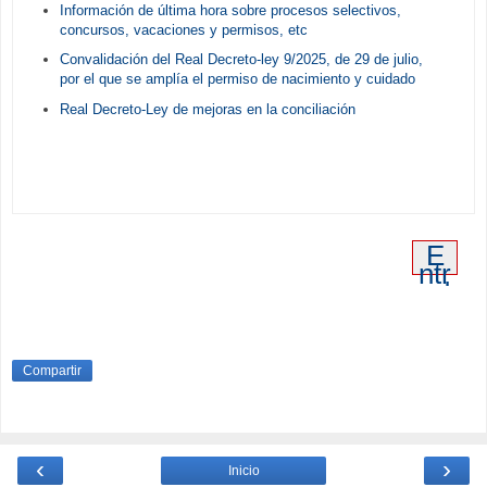
Información de última hora sobre procesos selectivos,
concursos, vacaciones y permisos, etc
Convalidación del Real Decreto-ley 9/2025, de 29 de julio,
por el que se amplía el permiso de nacimiento y cuidado
Real Decreto-Ley de mejoras en la conciliación
E
ntr
ad
a
an
tig
ua
Compartir
‹
›
Inicio