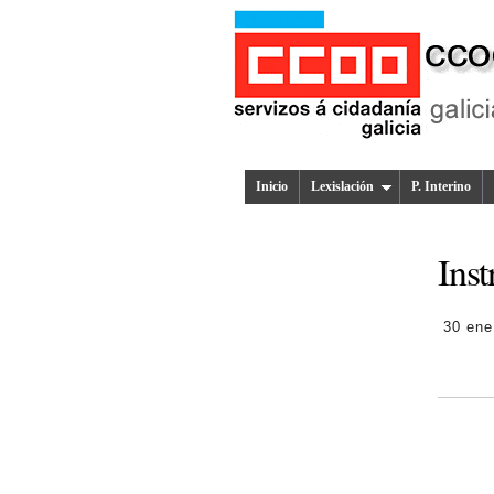
Inicio
Lexislación
P. Interino
Inst
30 ene