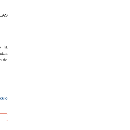
 LAS
e la
radas
ón de
ículo