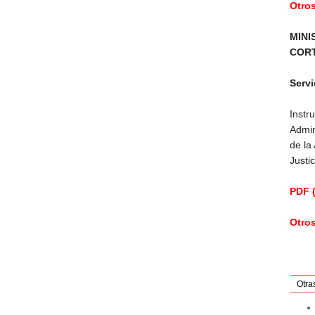
Otro
MINI
COR
Servi
Inst
Admin
de la
Justi
PDF (
Otro
Otra