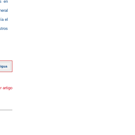
s en
neral
ía el
stros
tigua
r artigo