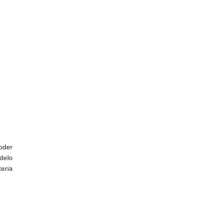
Poder
odelo
eria