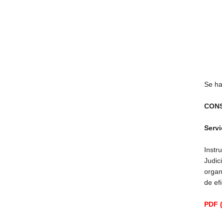
Se ha
CONS
Servi
Instr
Judic
organ
de ef
PDF (