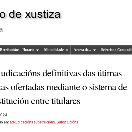
Retribucións - Horario
Mutualidade
Acerca de...
Selecciona Comunid
udicacións definitivas das útimas
as ofertadas mediante o sistema de
titución entre titulares
2024
do en:
adxudicacións substitucións
,
Substitucións