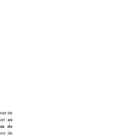
anet de
ican
as
ma de
bro de