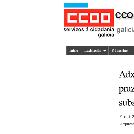
Inicio
Lexislación
P. Interino
Adx
praz
subs
9 oct 
Arquiva