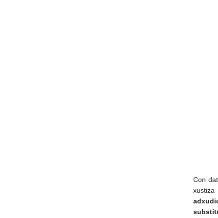
Con dat
xustiza
adxudi
substit