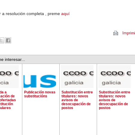
r a resolución completa , preme
aquí
Imprimi
e interesar...
da a
Publicación novas
Substitución entre
Substitución entre
ación de
substitucións
titulares: novos
titulares: novos
ofertadas
avisos de
avisos de
titución
desocupación de
desocupación de
tulares
postos
postos