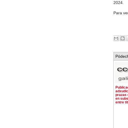
2024.
Para ve
Pódech
Publica
adxudic
prazas 
en subs
entre ti