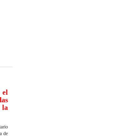
 el
das
 la
ario
ía de