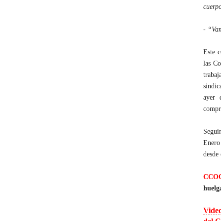
cuerpo
-
“Vam
Este c
las Co
traba
sindic
ayer 
compro
Seguim
Enero 
desde 
CCO
huelg
Video