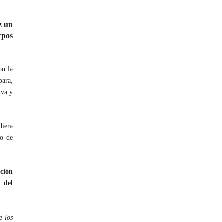
z un
rpos
n la
para,
iva y
diera
co de
nción
 del
e los