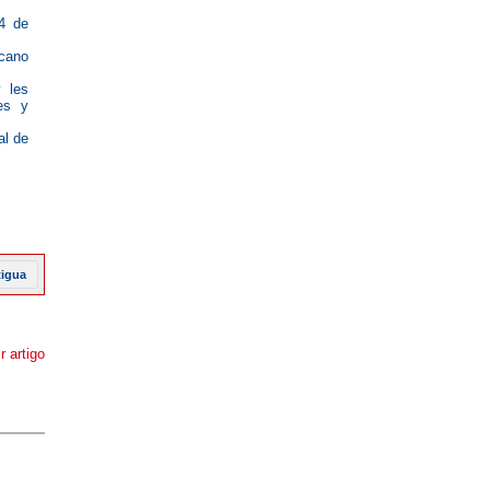
 4 de
rcano
y les
es y
al de
tigua
r artigo