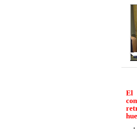
El 
co
ret
hue