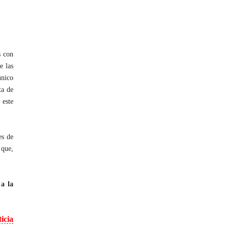
s con
e las
único
ta de
 este
es de
 que,
a la
icia