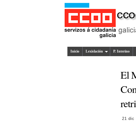
Inicio
Lexislación
P. Interino
El M
Con
retr
21 dic