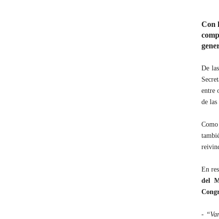
Con l
compr
gener
De las
Secret
entre 
de las
Como
tambié
reivin
En res
del M
Congr
-
“Vam