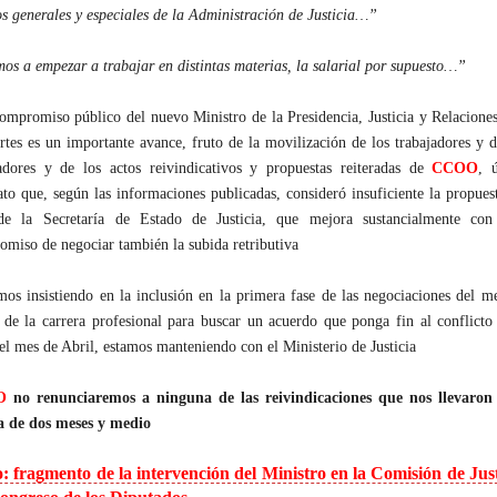
s generales y especiales de la Administración de Justicia…”
os a empezar a trabajar en distintas materias, la salarial por supuesto…”
ompromiso público del nuevo Ministro de la Presidencia, Justicia y Relacione
rtes es un importante avance, fruto de la movilización de los trabajadores y d
jadores y de los actos reivindicativos y propuestas reiteradas de
CCOO
, 
ato que, según las informaciones publicadas, consideró insuficiente la propues
de la Secretaría de Estado de Justicia, que mejora sustancialmente con
miso de negociar también la subida retributiva
os insistiendo en la inclusión en la primera fase de las negociaciones del m
de la carrera profesional para buscar un acuerdo que ponga fin al conflicto
el mes de Abril, estamos manteniendo con el Ministerio de Justicia
O
no renunciaremos a ninguna de las reivindicaciones que nos llevaron 
a de dos meses y medio
: fragmento de la intervención del Ministro en la Comisión de Just