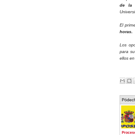
de la 
Univers
El prime
horas.
Los opo
para su
ellos en
Pódech
Proceso