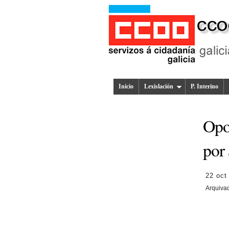
Inicio
Lexislación
P. Interino
Opos
por
22 oct
Arquiva