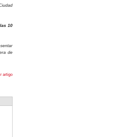
iudad
las 10
sentar
iera de
r artigo