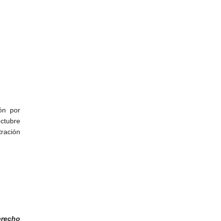
ón por
octubre
tración
erecho