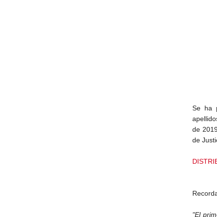
Se ha p
apellid
de 2019
de Just
DISTRI
Recorda
"El prim