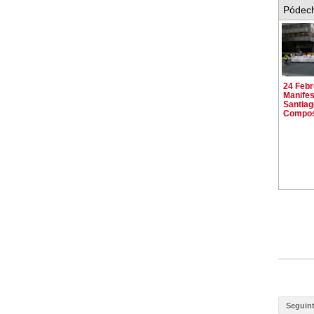
Pódech
24 Febr
Manifes
Santiag
Compos
Seguin