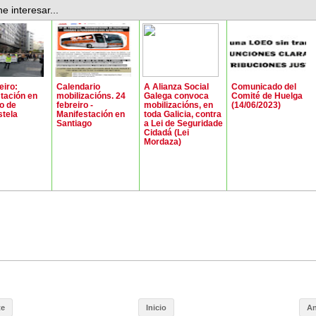
e interesar...
eiro:
Calendario
A Alianza Social
Comunicado del
tación en
mobilizacións. 24
Galega convoca
Comité de Huelga
o de
febreiro -
mobilizacións, en
(14/06/2023)
tela
Manifestación en
toda Galicia, contra
Santiago
a Lei de Seguridade
Cidadá (Lei
Mordaza)
te
Inicio
An