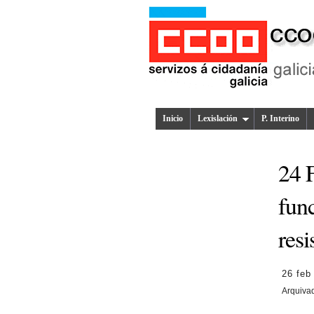
Inicio
Lexislación
P. Interino
24 
func
resi
26 feb
Arquiva