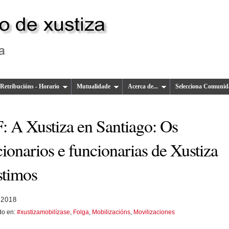
Retribucións - Horario
Mutualidade
Acerca de...
Selecciona Comunid
F: A Xustiza en Santiago: Os
ionarios e funcionarias de Xustiza
stimos
 2018
do en:
#xustizamobilízase
,
Folga
,
Mobilizacións
,
Movilizaciones