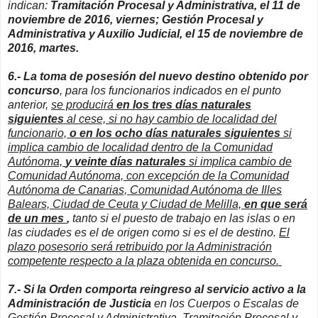
indican:
Tramitación Procesal y Administrativa, el 11 de
noviembre de 2016, viernes; Gestión Procesal y
Administrativa y Auxilio Judicial, el 15 de noviembre de
2016, martes.
6.- La toma de posesión del nuevo destino obtenido por
concurso
, para los funcionarios indicados en el punto
anterior,
se producirá
en los tres días naturales
siguientes
al cese, si no hay cambio de localidad del
funcionario,
o en los ocho días naturales siguientes
si
implica cambio de localidad dentro de la Comunidad
Autónoma,
y veinte días naturales
si implica cambio de
Comunidad Autónoma, con excepción de la Comunidad
Autónoma de Canarias, Comunidad Autónoma de Illes
Balears, Ciudad de Ceuta y Ciudad de Melilla,
en que será
de un mes
,
tanto si el puesto de trabajo en las islas o en
las ciudades es el de origen como si es el de destino.
El
plazo posesorio será retribuido por la Administración
competente respecto a la plaza obtenida en concurso.
7.- Si la Orden comporta reingreso al servicio activo a la
Administración de Justicia
en los Cuerpos o Escalas de
Gestión Procesal y Administrativa, Tramitación Procesal y