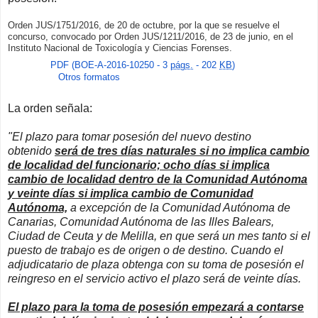
Orden JUS/1751/2016, de 20 de octubre, por la que se resuelve el
concurso, convocado por Orden JUS/1211/2016, de 23 de junio, en el
Instituto Nacional de Toxicología y Ciencias Forenses.
PDF (BOE-A-2016-10250 - 3
págs.
- 202
KB
)
Otros formatos
La orden señala:
"El plazo para tomar posesión del nuevo destino
obtenido
será de tres días naturales si no implica cambio
de localidad del funcionario; ocho días si implica
cambio de localidad dentro de la Comunidad Autónoma
y veinte días si implica cambio de Comunidad
Autónoma,
a excepción de la Comunidad Autónoma de
Canarias, Comunidad Autónoma de las Illes Balears,
Ciudad de Ceuta y de Melilla, en que será un mes tanto si el
puesto de trabajo es de origen o de destino. Cuando el
adjudicatario de plaza obtenga con su toma de posesión el
reingreso en el servicio activo el plazo será de veinte días.
El plazo para la toma de posesión empezará a contarse