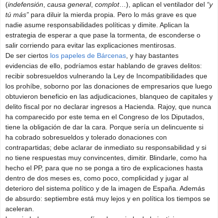
(
indefensión
,
causa general
,
complot
…), aplican el ventilador del
“y
tú más”
para diluir la mierda propia. Pero lo más grave es que
nadie asume responsabilidades políticas y dimite. Aplican la
estrategia de esperar a que pase la tormenta, de esconderse o
salir corriendo para evitar las explicaciones mentirosas.
De ser ciertos
los papeles de Bárcenas
, y hay bastantes
evidencias de ello, podríamos estar hablando de graves delitos:
recibir sobresueldos vulnerando la Ley de Incompatibilidades que
los prohíbe, soborno por las donaciones de empresarios que luego
obtuvieron beneficio en las adjudicaciones, blanqueo de capitales y
delito fiscal por no declarar ingresos a Hacienda. Rajoy, que nunca
ha comparecido por este tema en el Congreso de los Diputados,
tiene la obligación de dar la cara. Porque sería un delincuente si
ha cobrado sobresueldos y tolerado donaciones con
contrapartidas; debe aclarar de inmediato su responsabilidad y si
no tiene respuestas muy convincentes, dimitir. Blindarle, como ha
hecho el PP, para que no se ponga a tiro de explicaciones hasta
dentro de dos meses es, como poco, complicidad y jugar al
deterioro del sistema político y de la imagen de España. Además
de absurdo: septiembre está muy lejos y en política los tiempos se
aceleran.