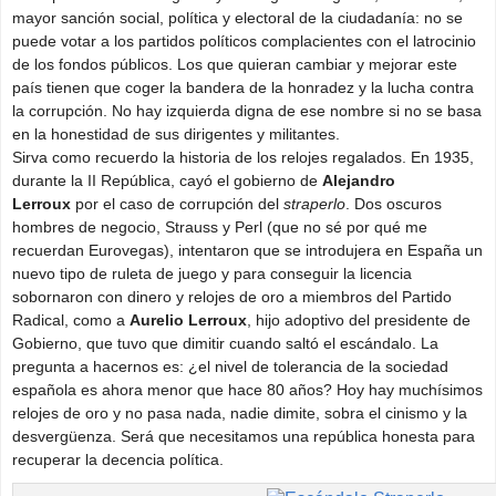
mayor sanción social, política y electoral de la ciudadanía: no se
puede votar a los partidos políticos complacientes con el latrocinio
de los fondos públicos. Los que quieran cambiar y mejorar este
país tienen que coger la bandera de la honradez y la lucha contra
la corrupción. No hay izquierda digna de ese nombre si no se basa
en la honestidad de sus dirigentes y militantes.
Sirva como recuerdo la historia de los relojes regalados. En 1935,
durante la II República, cayó el gobierno de
Alejandro
Lerroux
por el caso de corrupción del
straperlo
. Dos oscuros
hombres de negocio, Strauss y Perl (que no sé por qué me
recuerdan Eurovegas), intentaron que se introdujera en España un
nuevo tipo de ruleta de juego y para conseguir la licencia
sobornaron con dinero y relojes de oro a miembros del Partido
Radical, como a
Aurelio Lerroux
, hijo adoptivo del presidente de
Gobierno, que tuvo que dimitir cuando saltó el escándalo. La
pregunta a hacernos es: ¿el nivel de tolerancia de la sociedad
española es ahora menor que hace 80 años? Hoy hay muchísimos
relojes de oro y no pasa nada, nadie dimite, sobra el cinismo y la
desvergüenza. Será que necesitamos una república honesta para
recuperar la decencia política.