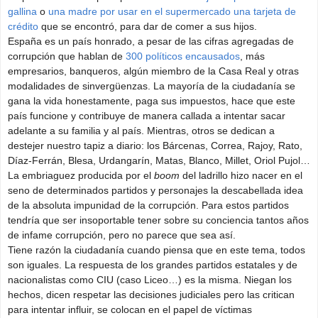
gallina
o
una madre por usar en el supermercado una tarjeta de
crédito
que se encontró, para dar de comer a sus hijos.
España es un país honrado, a pesar de las cifras agregadas de
corrupción que hablan de
300 políticos encausados
, más
empresarios, banqueros, algún miembro de la Casa Real y otras
modalidades de sinvergüenzas. La mayoría de la ciudadanía se
gana la vida honestamente, paga sus impuestos, hace que este
país funcione y contribuye de manera callada a intentar sacar
adelante a su familia y al país. Mientras, otros se dedican a
destejer nuestro tapiz a diario: los Bárcenas, Correa, Rajoy, Rato,
Díaz-Ferrán, Blesa, Urdangarín, Matas, Blanco, Millet, Oriol Pujol…
La embriaguez producida por el
boom
del ladrillo hizo nacer en el
seno de determinados partidos y personajes la descabellada idea
de la absoluta impunidad de la corrupción. Para estos partidos
tendría que ser insoportable tener sobre su conciencia tantos años
de infame corrupción, pero no parece que sea así.
Tiene razón la ciudadanía cuando piensa que en este tema, todos
son iguales. La respuesta de los grandes partidos estatales y de
nacionalistas como CIU (caso Liceo…) es la misma. Niegan los
hechos, dicen respetar las decisiones judiciales pero las critican
para intentar influir, se colocan en el papel de víctimas