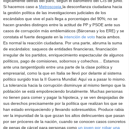
lógicamente detrás del paro, según el barómetro del CIS de junio.
Si hacemos caso a
Metroscopia
la desconfianza ciudadana hacia
la gestión política de las investigaciones judiciales de los
escándalos que vive el país llega a porcentajes del 90%; no se
hacen grandes distingos entre la actitud de PP y PSOE ante sus
casos de corrupción más emblemáticos (Bárcenas y los ERE) y se
constata el fuerte desgaste en la
intención de voto
hacia ambos.
Es normal la reacción ciudadana. Por una parte, abruma la suma
de escándalos: saqueos de entidades financieras, financiación
irregular de los partidos, enriquecimiento espectacular de algunos
políticos, pago de comisiones, sobornos y cohechos… Estamos
ante una
tangentópolis
entre una parte de la clase política y
empresarial, como la que en Italia se llevó por delante al sistema
político surgido tras la II Guerra Mundial. Aquí va a pasar lo mismo.
La tolerancia hacia la corrupción disminuye al mismo tiempo que la
población se está empobreciendo brutalmente. Muchas personas
no tienen para comer y pagar la hipoteca, y se ven despojadas de
sus derechos precisamente por la política que realizan los que se
han estado enriqueciendo y llevando sobresueldos. Produce rabia
ver la impunidad de la que gozan los altos delincuentes que pasan
por ser próceres de la nación, cuando se conocen casos concretos
de penas de cárcel para personas como
un joven por robar una