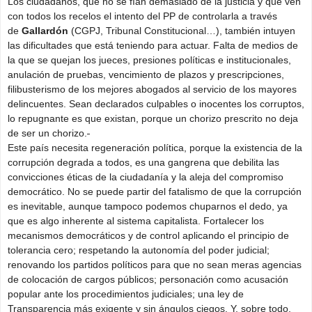
Los ciudadanos, que no se fían demasiado de la justicia y que ven
con todos los recelos el intento del PP de controlarla a través
de
Gallardón
(CGPJ, Tribunal Constitucional…), también intuyen
las dificultades que está teniendo para actuar. Falta de medios de
la que se quejan los jueces, presiones políticas e institucionales,
anulación de pruebas, vencimiento de plazos y prescripciones,
filibusterismo de los mejores abogados al servicio de los mayores
delincuentes. Sean declarados culpables o inocentes los corruptos,
lo repugnante es que existan, porque un chorizo prescrito no deja
de ser un chorizo.
Este país necesita regeneración política, porque la existencia de la
corrupción degrada a todos, es una gangrena que debilita las
convicciones éticas de la ciudadanía y la aleja del compromiso
democrático. No se puede partir del fatalismo de que la corrupción
es inevitable, aunque tampoco podemos chuparnos el dedo, ya
que es algo inherente al sistema capitalista. Fortalecer los
mecanismos democráticos y de control aplicando el principio de
tolerancia cero; respetando la autonomía del poder judicial;
renovando los partidos políticos para que no sean meras agencias
de colocación de cargos públicos; personación como acusación
popular ante los procedimientos judiciales; una ley de
Transparencia más exigente y sin ángulos ciegos. Y, sobre todo,