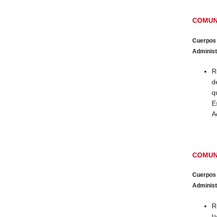
COMUN
Cuerpos
Administr
R
d
q
E
A
COMUN
Cuerpos
Administr
R
l