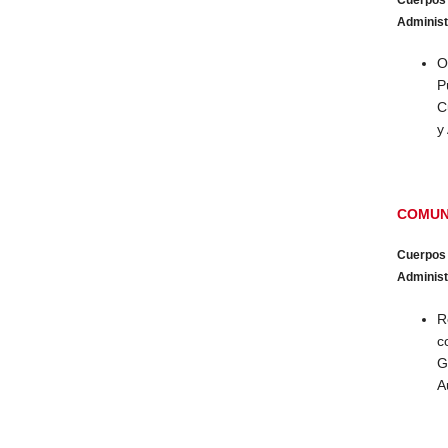
Administr
O
P
C
y
COMUN
Cuerpos
Administr
R
c
G
A