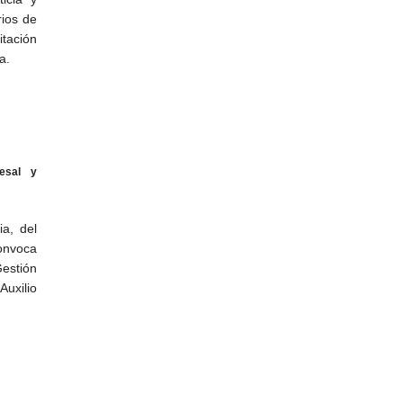
rios de
tación
a.
esal y
a, del
onvoca
Gestión
Auxilio