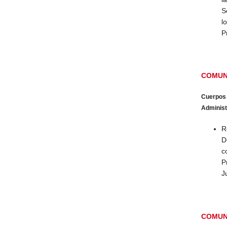
S
l
P
COMUN
Cuerpos
Administr
R
D
c
P
J
COMUN