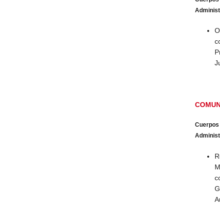
Administr
O
c
P
J
COMUN
Cuerpos
Administr
R
M
c
G
A