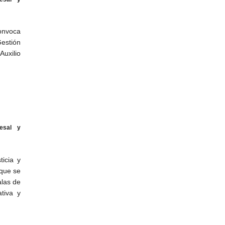
convoca
Gestión
Auxilio
esal y
icia y
 que se
alas de
ativa y