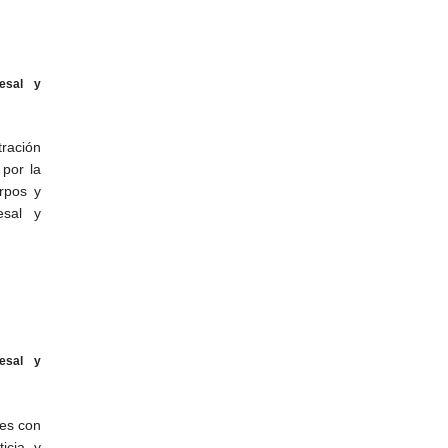
esal y
tración
 por la
rpos y
esal y
esal y
nes con
icia y