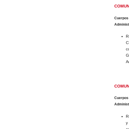
COMUN
Cuerpos
Administr
R
C
c
G
A
COMUN
Cuerpos
Administr
R
y
c