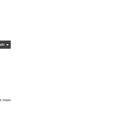
ade
de maio