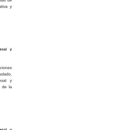
ativa y
esal y
ciones
aslado,
esal y
l de la
esal y