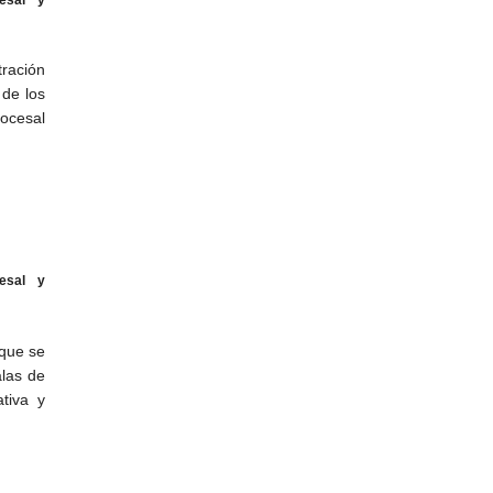
tración
 de los
rocesal
esal y
 que se
alas de
ativa y