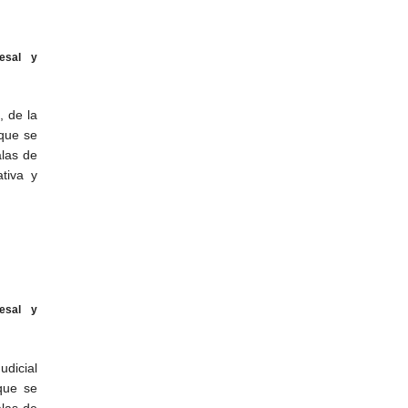
esal y
, de la
 que se
alas de
ativa y
esal y
udicial
que se
alas de