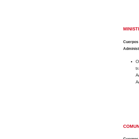
MINIST
Cuerpos
Administr
O
t
A
A
COMUN
Cuerpos