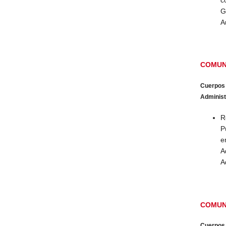
G
A
COMUN
Cuerpos
Administr
R
P
e
A
A
COMUN
Cuerpos