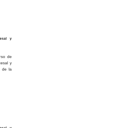
esal y
rso de
cesal y
l de la
esal y