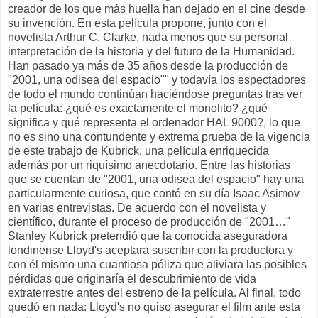
creador de los que más huella han dejado en el cine desde
su invención. En esta película propone, junto con el
novelista Arthur C. Clarke, nada menos que su personal
interpretación de la historia y del futuro de la Humanidad.
Han pasado ya más de 35 años desde la producción de
"2001, una odisea del espacio"" y todavía los espectadores
de todo el mundo continúan haciéndose preguntas tras ver
la película: ¿qué es exactamente el monolito? ¿qué
significa y qué representa el ordenador HAL 9000?, lo que
no es sino una contundente y extrema prueba de la vigencia
de este trabajo de Kubrick, una película enriquecida
además por un riquísimo anecdotario. Entre las historias
que se cuentan de "2001, una odisea del espacio" hay una
particularmente curiosa, que contó en su día Isaac Asimov
en varias entrevistas. De acuerdo con el novelista y
científico, durante el proceso de producción de "2001…"
Stanley Kubrick pretendió que la conocida aseguradora
londinense Lloyd's aceptara suscribir con la productora y
con él mismo una cuantiosa póliza que aliviara las posibles
pérdidas que originaría el descubrimiento de vida
extraterrestre antes del estreno de la película. Al final, todo
quedó en nada: Lloyd's no quiso asegurar el film ante esta