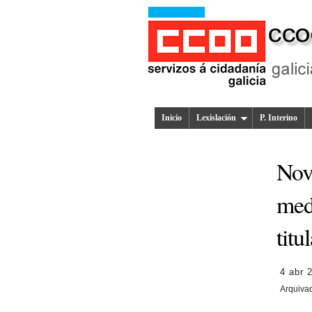
Inicio
Lexislación
P. Interino
Nov
medi
titu
4 abr 
Arquiva