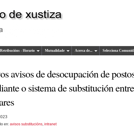
Retribucións - Horario
Mutualidade
Acerca de...
Selecciona Comunid
os avisos de desocupación de posto
ante o sistema de substitución entre
lares
2023
do en:
avisos substitucións
,
intranet