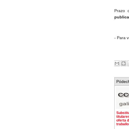
Prazo 
publica
- Para 
Pódech
Substit
titulare
oferta 
traballo